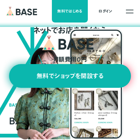
無料ではじめる
ログイン
ネ
ッ
ト
でお店を開くなら
月額費用0円
無料でショップを開設する
BASEの強み
BASEが強い3つの理由