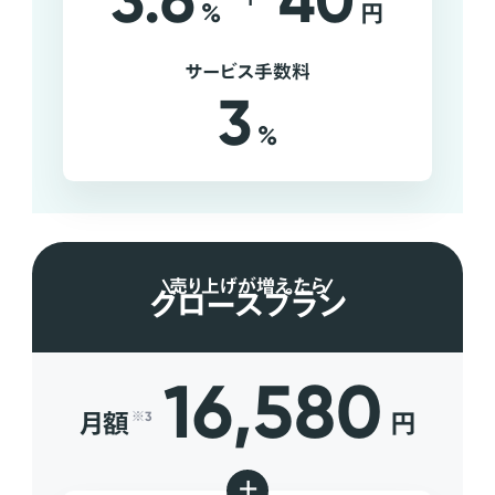
3.6
40
%
円
サービス手数料
3
%
売り上げが増えたら
グロースプラン
16,580
月額
円
※3
+