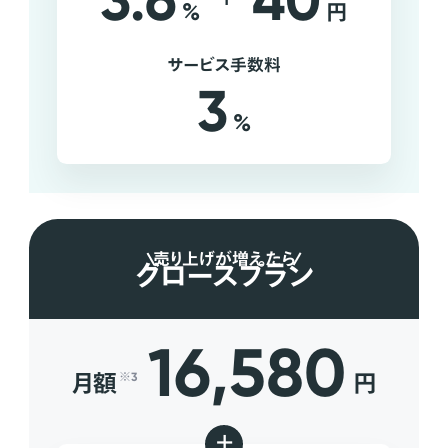
3.6
40
%
円
サービス手数料
3
%
売り上げが増えたら
グロースプラン
16,580
月額
円
※3
+