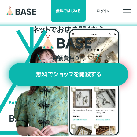
無料ではじめる
ログイン
ネ
ッ
ト
でお店を開くなら
月額費用0円
無料でショップを開設する
BASEの強み
BASEが強い3つの理由