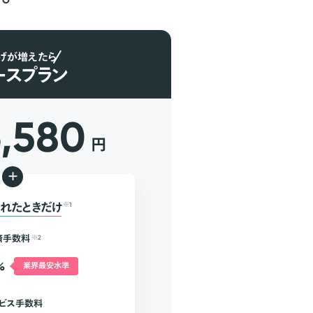
げが増えたら
ースプラン
6,580
円
+
れたときだけ
※1
済手数料
※2
%
業界最安水準
ビス手数料