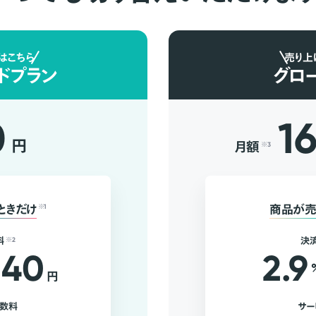
はこちら
売り上
ドプラン
グロ
0
1
円
月額
※3
ときだけ
※1
商品が売
料
※2
決
40
2.9
円
手数料
サー