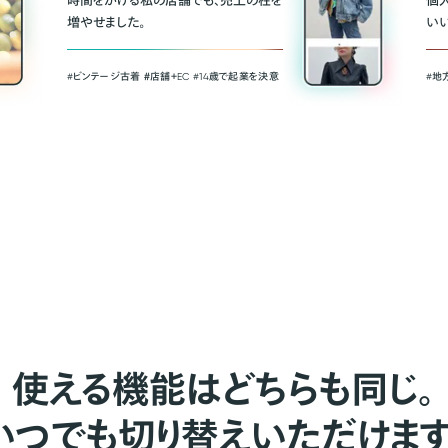
時間をかける私の店舗でも、売上の柱を
個
増やせました。
い
#ビンテージ古着 ＃店舗＋EC #14歳で起業を決意
#地
使える機能はどちらも同じ。
いつでも切り替えいただけます