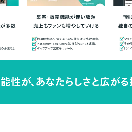
集客・販売機能が使い放題
"難
人が多数
売上もファンも増やしていける
独自
抽選販売など、"買いたくなる仕掛け"を多数用意。
ショッ
Instagram・YouTubeなど、多彩なSNSと連携。
その場
更の必要なし
ポップアップ出店もサポート。
「シ
能性が、
あなたらしさと広がる