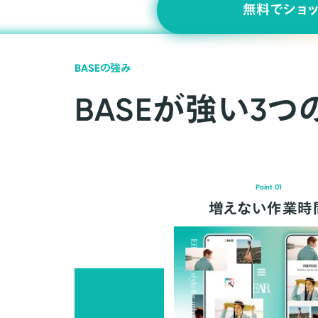
無料でショ
BASEの強み
BASEが強い3つ
Point 01
増えない作業時