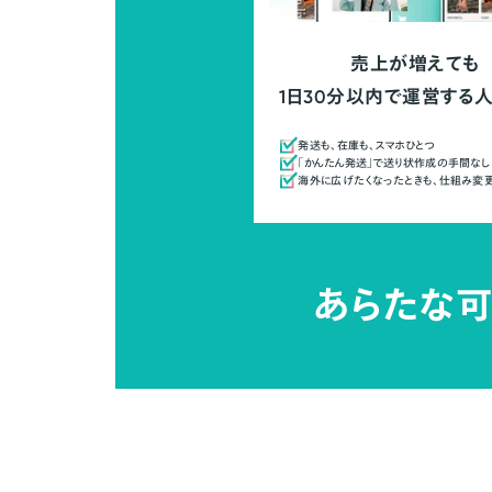
売上が増えても
1日30分以内で運営する
発送も、在庫も、スマホひとつ
「かんたん発送」で送り状作成の手間なし
海外に広げたくなったときも、仕組み変
あらたな可