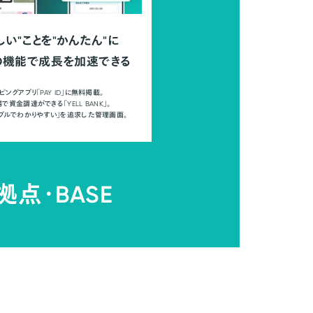
しい"ことを"かんたん"に
の機能で成長を加速できる
ピングアプリ「PAY ID」に無料掲載。
で資金調達ができる「YELL BANK」。
ンプルでわかりやすい」を追求した管理画面。
拠点・
BASE