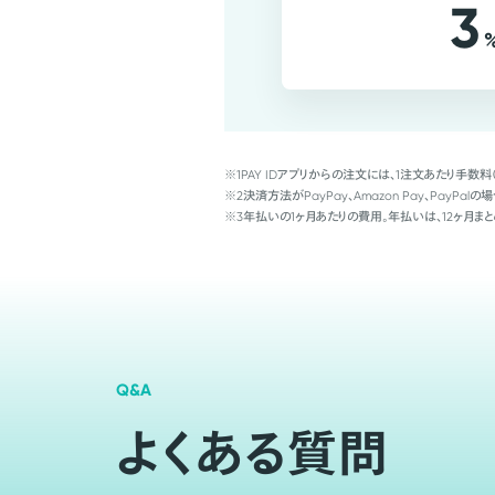
3
※1
PAY IDアプリからの注文には、1注文あたり手数料
※2
決済方法がPayPay、Amazon Pay、Pay
※3
年払いの1ヶ月あたりの費用。年払いは、12ヶ月まと
Q&A
よくある質問