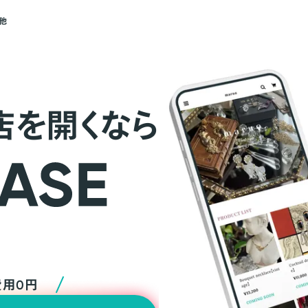
他
店を開くなら
費用0円