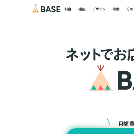
料金
機能
デザイン
事例
その
ネ
ッ
ト
でお
月額