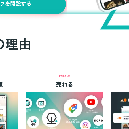
ップを開設する
の理由
Point 02
間
売れる