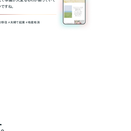
人で準備が大変なものが揃っていて
いですね。
方移住 #夫婦で起業 #地産地消
。