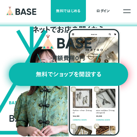
無料ではじめる
ログイン
ネ
ッ
ト
でお店を開くなら
月額費用0円
無料でショップを開設する
BASEの強み
BASEが強い3つの理由