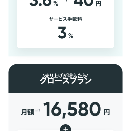
3.6
40
%
円
サービス手数料
3
%
売り上げが増えたら
グロースプラン
16,580
月額
円
※3
+