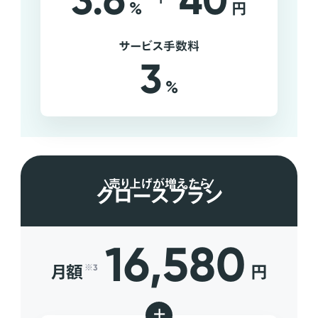
3.6
40
%
円
サービス手数料
3
%
売り上げが増えたら
グロースプラン
16,580
月額
円
※3
+