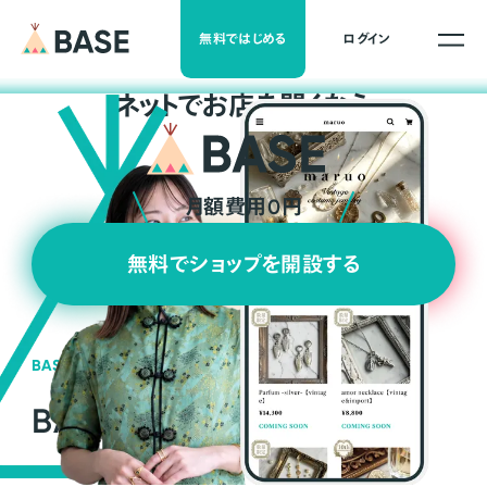
無料ではじめる
ログイン
ネ
ッ
ト
でお店を開くなら
月額費用0円
無料でショップを開設する
BASEの強み
BASEが強い3つの理由