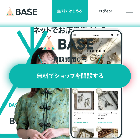
無料ではじめる
ログイン
ネ
ッ
ト
でお店を開くなら
月額費用0円
無料でショップを開設する
BASEの強み
BASEが強い3つの理由