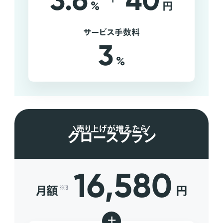
3.6
40
%
円
サービス手数料
3
%
売り上げが増えたら
グロースプラン
16,580
月額
円
※3
+