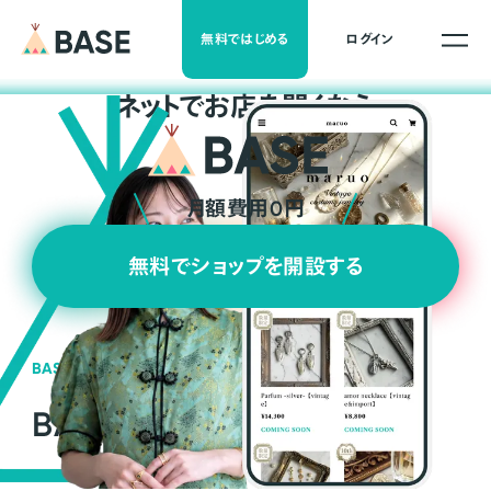
無料ではじめる
ログイン
ネ
ッ
ト
でお店を開くなら
月額費用0円
無料でショップを開設する
BASEの強み
BASEが強い3つの理由