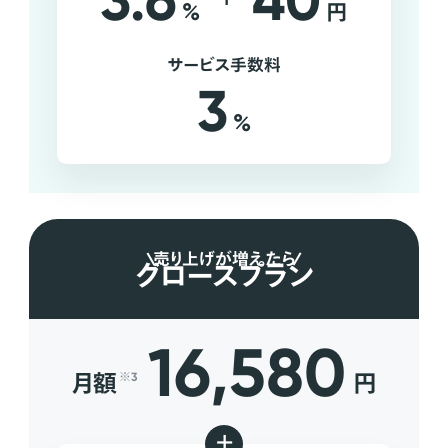
3.6
40
%
円
サービス手数料
3
%
売り上げが増えたら
グロースプラン
16,580
月額
円
※3
+