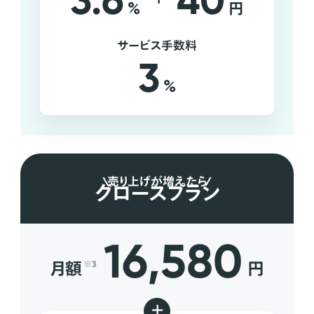
3.6
40
%
円
サービス手数料
3
%
売り上げが増えたら
グロースプラン
16,580
月額
円
※3
+