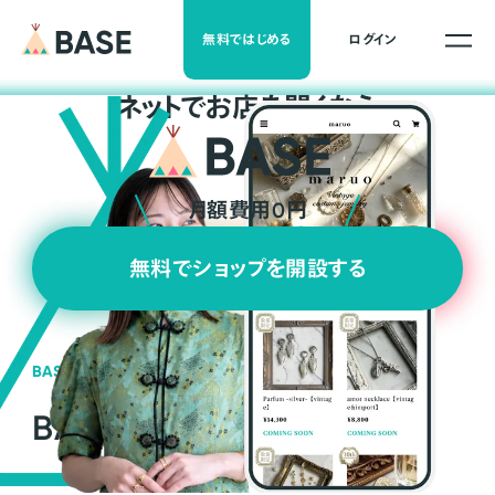
無料ではじめる
ログイン
ネ
ッ
ト
でお店を開くなら
月額費用0円
無料でショップを開設する
BASEの強み
BASEが強い3つの理由