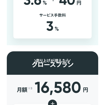
3.6
40
%
円
サービス手数料
3
%
売り上げが増えたら
グロースプラン
16,580
月額
円
※3
+