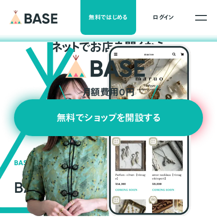
無料ではじめる
ログイン
ネ
ッ
ト
でお店を開くなら
月額費用0円
無料でショップを開設する
BASEの強み
BASEが強い3つの理由