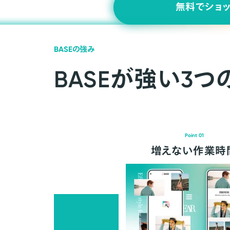
無料でショ
BASEの強み
BASEが強い3つ
Point 01
増えない作業時