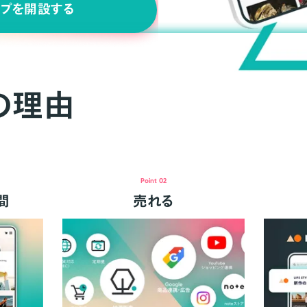
ップを開設する
の理由
Point 02
間
売れる