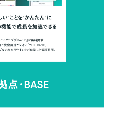
しい"ことを"かんたん"に
の機能で成長を加速できる
ピングアプリ「PAY ID」に無料掲載。
で資金調達ができる「YELL BANK」。
ンプルでわかりやすい」を追求した管理画面。
拠点・
BASE