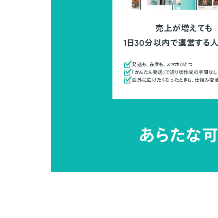
売上が増えても
1日30分以内で運営する
発送も、在庫も、スマホひとつ
「かんたん発送」で送り状作成の手間なし
海外に広げたくなったときも、仕組み変
あらたな可