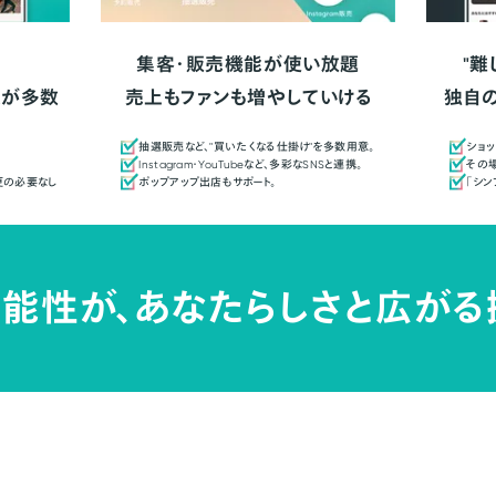
集客・販売機能が使い放題
"難
人が多数
売上もファンも増やしていける
独自
抽選販売など、"買いたくなる仕掛け"を多数用意。
ショッ
Instagram・YouTubeなど、多彩なSNSと連携。
その場
更の必要なし
ポップアップ出店もサポート。
「シ
能性が、
あなたらしさと広がる