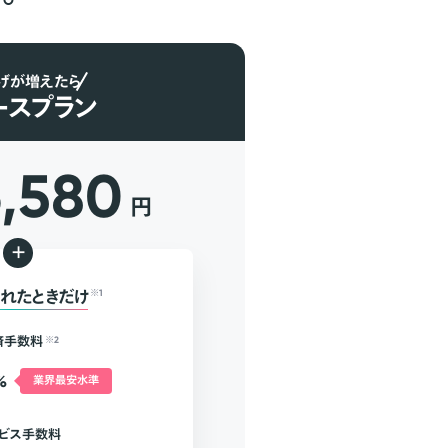
げが増えたら
ースプラン
6,580
円
+
れたときだけ
※1
済手数料
※2
%
業界最安水準
ビス手数料