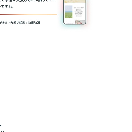
人で準備が大変なものが揃っていて
いですね。
方移住 #夫婦で起業 #地産地消
。