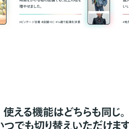
時間をかける私の店舗でも、売上の柱を
個
増やせました。
い
#ビンテージ古着 ＃店舗＋EC #14歳で起業を決意
#地
使える機能はどちらも同じ。
いつでも切り替えいただけます