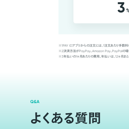
3
※1
PAY IDアプリからの注文には、1注文あたり手数料
※2
決済方法がPayPay、Amazon Pay、Pay
※3
年払いの1ヶ月あたりの費用。年払いは、12ヶ月まと
Q&A
よくある質問