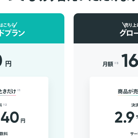
はこちら
売り上
ドプラン
グロ
0
1
円
月額
※3
ときだけ
※1
商品が売
料
※2
決
40
2.9
円
手数料
サー