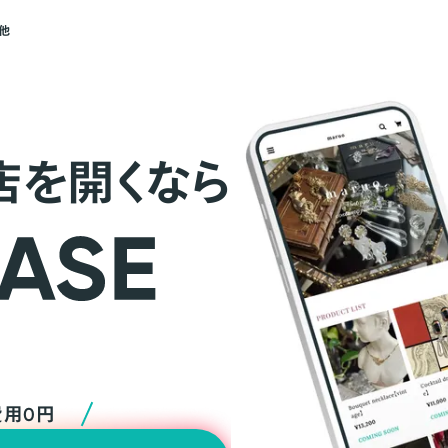
他
店を開くなら
費用0円