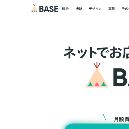
料金
機能
デザイン
事例
その
ネ
ッ
ト
でお
月額