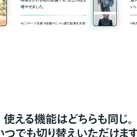
時間をかける私の店舗でも、売上の柱を
個
増やせました。
い
#ビンテージ古着 ＃店舗＋EC #14歳で起業を決意
#地
使える機能はどちらも同じ。
いつでも切り替えいただけます