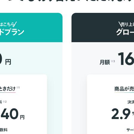
はこちら
売り上
ドプラン
グロ
0
1
円
月額
※3
ときだけ
※1
商品が売
料
※2
決
40
2.9
円
手数料
サー