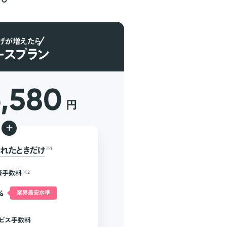
げが増えたら
ースプラン
6,580
円
+
れたときだけ
※1
済手数料
※2
%
業界最安水準
ビス手数料