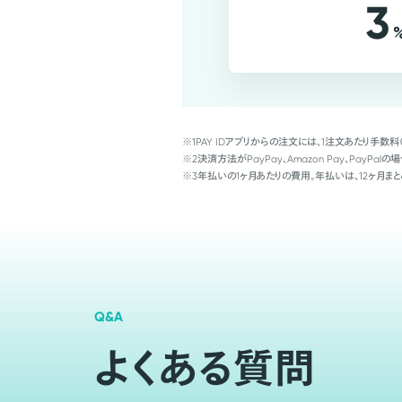
3
※1
PAY IDアプリからの注文には、1注文あたり手数料
※2
決済方法がPayPay、Amazon Pay、Pay
※3
年払いの1ヶ月あたりの費用。年払いは、12ヶ月まと
Q&A
よくある質問