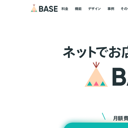
料金
機能
デザイン
事例
その
ネ
ッ
ト
でお
月額