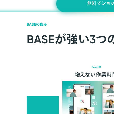
無料でショ
BASEの強み
BASEが強い3つ
Point 01
増えない作業時