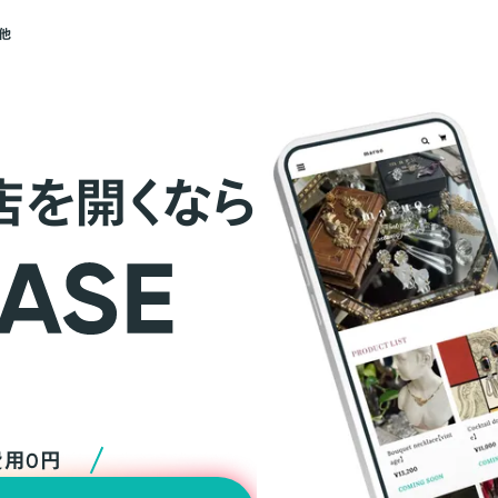
他
店を開くなら
費用0円