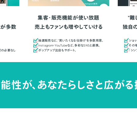
集客・販売機能が使い放題
"難
人が多数
売上もファンも増やしていける
独自
抽選販売など、"買いたくなる仕掛け"を多数用意。
ショッ
Instagram・YouTubeなど、多彩なSNSと連携。
その場
更の必要なし
ポップアップ出店もサポート。
「シ
能性が、
あなたらしさと広がる