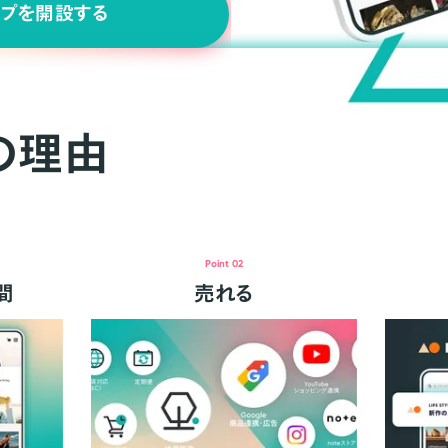
ップを開設する
の理由
Point 02
間
売れる