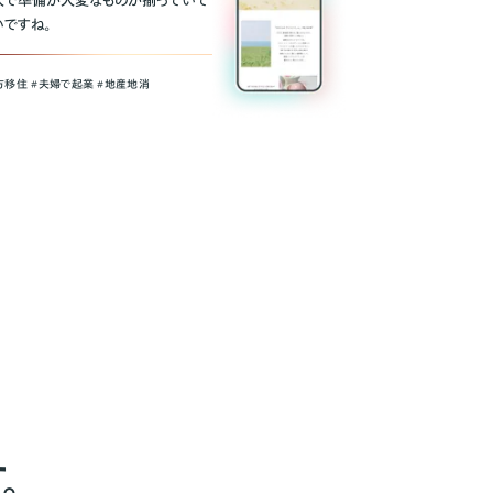
人で準備が大変なものが揃っていて
いですね。
方移住 #夫婦で起業 #地産地消
。