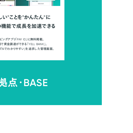
しい"ことを"かんたん"に
の機能で成長を加速できる
ピングアプリ「PAY ID」に無料掲載。
で資金調達ができる「YELL BANK」。
ンプルでわかりやすい」を追求した管理画面。
拠点・
BASE