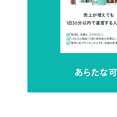
売上が増えても
1日30分以内で運営する
発送も、在庫も、スマホひとつ
「かんたん発送」で送り状作成の手間なし
海外に広げたくなったときも、仕組み変
あらたな可