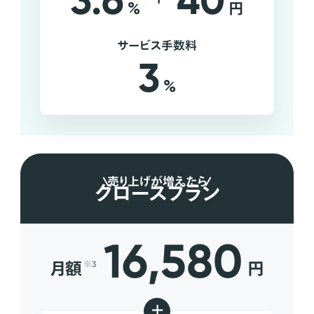
3.6
40
%
円
サービス手数料
3
%
売り上げが増えたら
グロースプラン
16,580
月額
円
※3
+