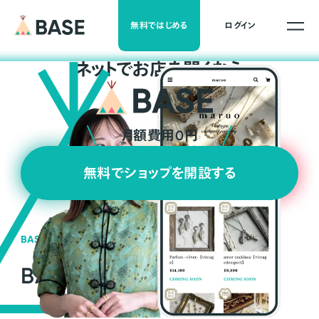
無料ではじめる
ログイン
ネ
ッ
ト
でお店を開くなら
月額費用0円
無料でショップを開設する
BASEの強み
BASEが強い3つの理由