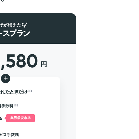
げが増えたら
ースプラン
6,580
円
+
れたときだけ
※1
済手数料
※2
%
業界最安水準
ビス手数料