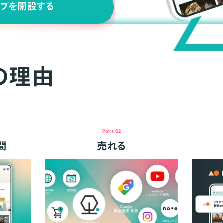
ップを開設する
の理由
Point 02
間
売れる