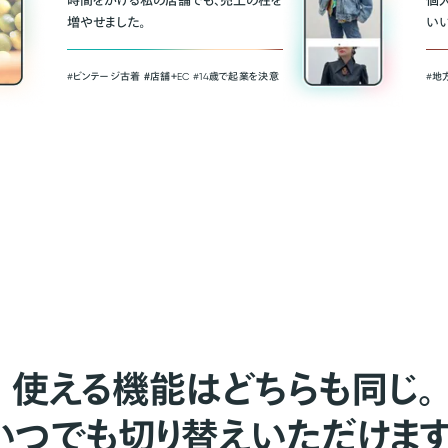
時間をかける私の店舗でも、売上の柱を
個
増やせました。
い
#ビンテージ古着 ＃店舗＋EC #14歳で起業を決意
#地
使える機能はどちらも同じ。
いつでも切り替えいただけます