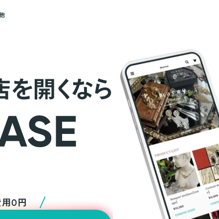
他
店を開くなら
費用0円