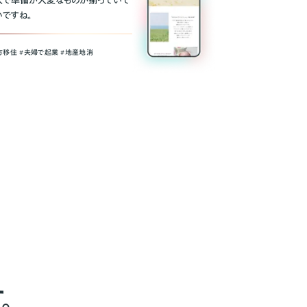
人で準備が大変なものが揃っていて
いですね。
方移住 #夫婦で起業 #地産地消
。