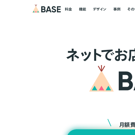
料金
機能
デザイン
事例
その
ネ
ッ
ト
でお
月額