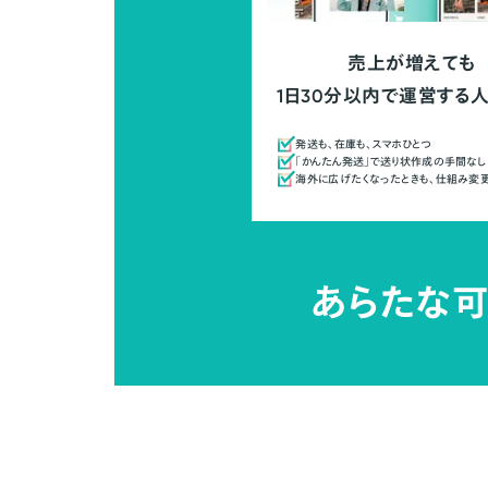
売上が増えても
1日30分以内で運営する
発送も、在庫も、スマホひとつ
「かんたん発送」で送り状作成の手間なし
海外に広げたくなったときも、仕組み変
あらたな可