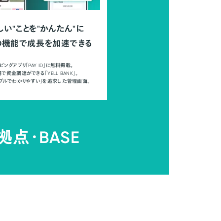
しい"ことを"かんたん"に
の機能で成長を加速できる
ピングアプリ「PAY ID」に無料掲載。
で資金調達ができる「YELL BANK」。
ンプルでわかりやすい」を追求した管理画面。
拠点・
BASE