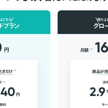
はこちら
売り上
ドプラン
グロ
0
1
円
月額
※3
ときだけ
※1
商品が売
料
※2
決
40
2.9
円
手数料
サー