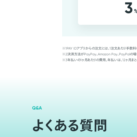
3
※1
PAY IDアプリからの注文には、1注文あたり手数料
※2
決済方法がPayPay、Amazon Pay、Pay
※3
年払いの1ヶ月あたりの費用。年払いは、12ヶ月まと
Q&A
よくある質問