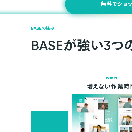
無料でショ
BASEの強み
BASEが強い3つ
Point 01
増えない作業時