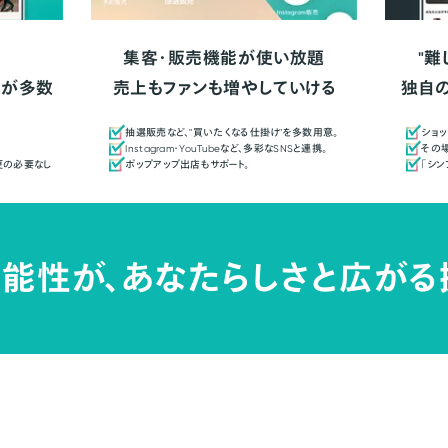
集客・販売機能が使い放題
"難
人が多数
売上もファンも増やしていける
独自
抽選販売など、"買いたくなる仕掛け"を多数用意。
ショッ
Instagram・YouTubeなど、多彩なSNSと連携。
その場
更の必要なし
ポップアップ出店もサポート。
「シ
能性が、
あなたらしさと広がる