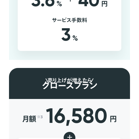
3.6
40
%
円
サービス手数料
3
%
売り上げが増えたら
グロースプラン
16,580
月額
円
※3
+