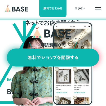
無料ではじめる
ログイン
ネ
ッ
ト
でお店を開くなら
月額費用0円
無料でショップを開設する
BASEの強み
BASEが強い3つの理由