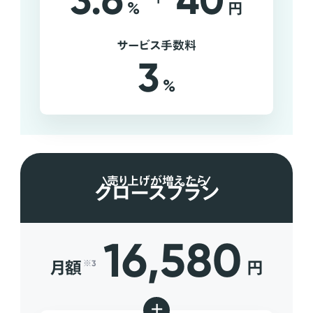
3.6
40
%
円
サービス手数料
3
%
売り上げが増えたら
グロースプラン
16,580
月額
円
※3
+