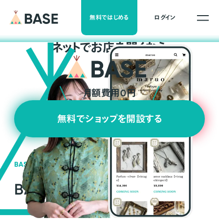
無料ではじめる
ログイン
ネ
ッ
ト
でお店を開くなら
月額費用0円
無料でショップを開設する
BASEの強み
BASEが強い3つの理由