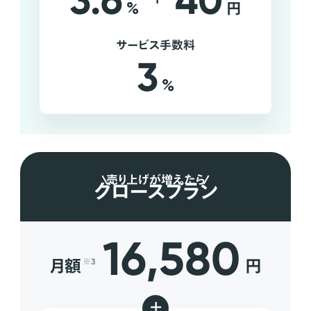
3.6
40
%
円
サービス手数料
3
%
売り上げが増えたら
グロースプラン
16,580
月額
円
※3
+