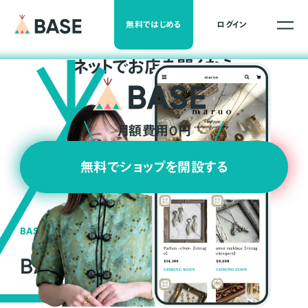
無料ではじめる
ログイン
ネ
ッ
ト
でお店を開くなら
月額費用0円
無料でショップを開設する
BASEの強み
BASEが強い3つの理由