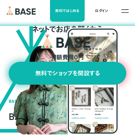
無料ではじめる
ログイン
ネ
ッ
ト
でお店を開くなら
月額費用0円
無料でショップを開設する
BASEの強み
BASEが強い3つの理由