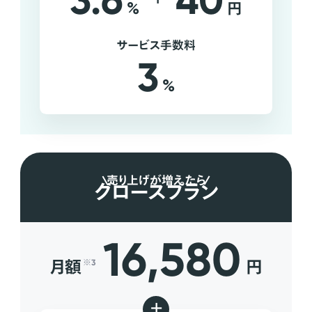
3.6
40
%
円
サービス手数料
3
%
売り上げが増えたら
グロースプラン
16,580
月額
円
※3
+