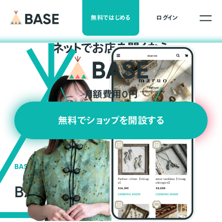
無料ではじめる
ログイン
ネ
ッ
ト
でお店を開くなら
月額費用0円
無料でショップを開設する
BASEの強み
BASEが強い3つの理由