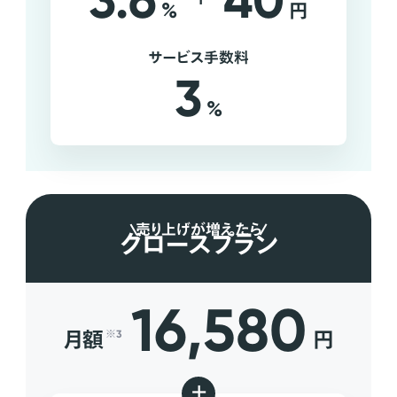
3.6
40
%
円
サービス手数料
3
%
売り上げが増えたら
グロースプラン
16,580
月額
円
※3
+