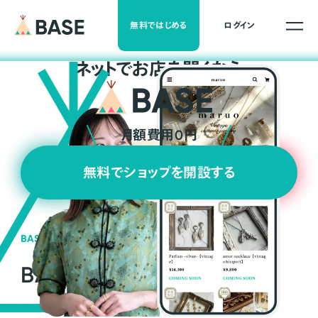
無料ではじめる
ログイン
ネ
ッ
ト
でお店を開くなら
月額費用0円
無料でショップを開設する
BASEの強み
BASEが強い3つの理由