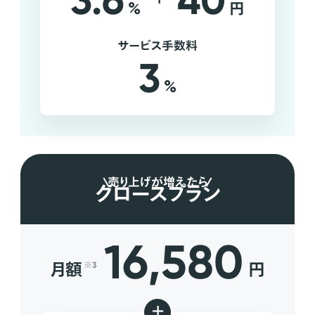
3.6
40
%
円
サービス手数料
3
%
売り上げが増えたら
グロースプラン
16,580
月額
円
※3
+