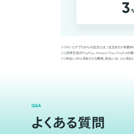
3
※1
PAY IDアプリからの注文には、1注文あたり手数料
※2
決済方法がPayPay、Amazon Pay、Pay
※3
年払いの1ヶ月あたりの費用。年払いは、12ヶ月まと
Q&A
よくある質問