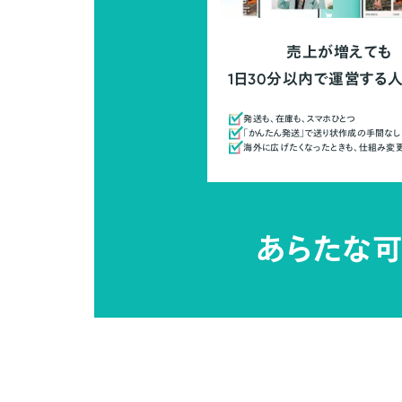
売上が増えても
1日30分以内で運営する
発送も、在庫も、スマホひとつ
「かんたん発送」で送り状作成の手間なし
海外に広げたくなったときも、仕組み変
あらたな可