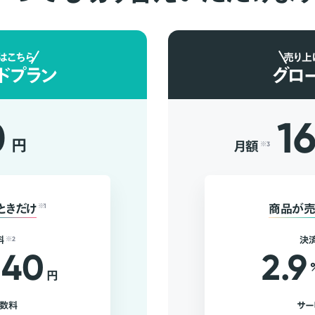
はこちら
売り上
ドプラン
グロ
0
1
円
月額
※3
ときだけ
※1
商品が売
料
※2
決
40
2.9
円
手数料
サー