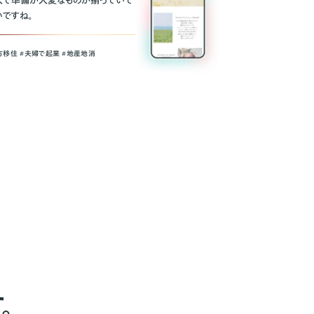
人で準備が大変なものが揃っていて
いですね。
方移住 #夫婦で起業 #地産地消
。