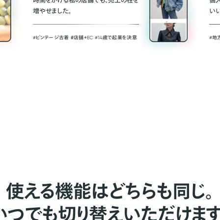
時間をかける私の店舗でも、売上の柱を
個
増やせました。
い
#ビンテージ古着 ＃店舗＋EC #14歳で起業を決意
#地
使える機能はどちらも同じ。
いつでも切り替えいただけます