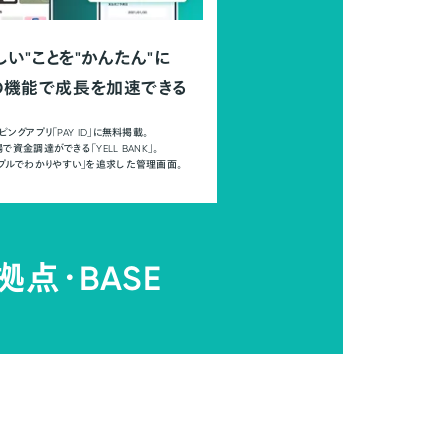
しい"ことを"かんたん"に
の機能で成長を加速できる
ピングアプリ「PAY ID」に無料掲載。
で資金調達ができる「YELL BANK」。
ンプルでわかりやすい」を追求した管理画面。
拠点・
BASE