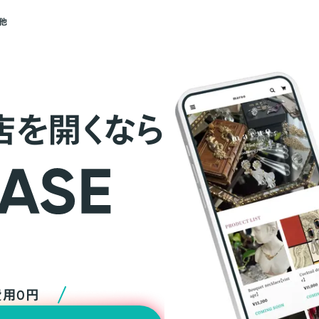
他
店を開くなら
費用0円