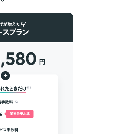
げが増えたら
ースプラン
6,580
円
+
れたときだけ
※1
済手数料
※2
%
業界最安水準
ビス手数料