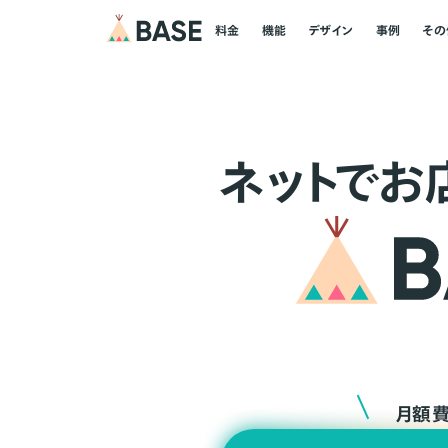
料金
機能
デザイン
事例
その
ネ
ッ
ト
でお
月額