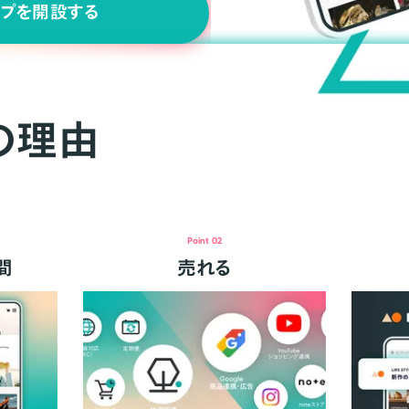
ップを開設する
の理由
Point 02
間
売れる