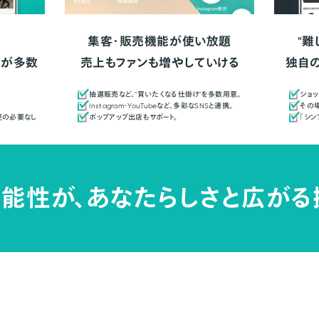
集客・販売機能が使い放題
"難
人が多数
売上もファンも増やしていける
独自
抽選販売など、"買いたくなる仕掛け"を多数用意。
ショッ
Instagram・YouTubeなど、多彩なSNSと連携。
その場
更の必要なし
ポップアップ出店もサポート。
「シ
能性が、
あなたらしさと広がる