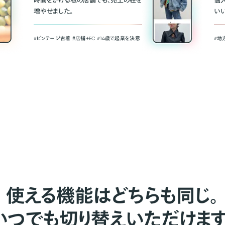
時間をかける私の店舗でも、売上の柱を
個
増やせました。
い
#ビンテージ古着 ＃店舗＋EC #14歳で起業を決意
#地
使える機能はどちらも同じ。
いつでも切り替えいただけます