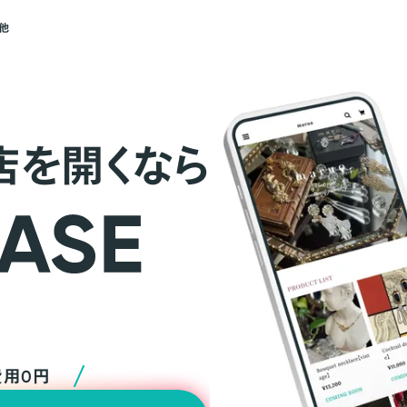
他
店を開くなら
費用0円