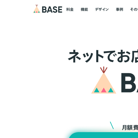
料金
機能
デザイン
事例
その
ネ
ッ
ト
でお
月額