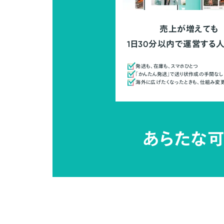
売上が増えても
1日30分以内で運営する
発送も、在庫も、スマホひとつ
「かんたん発送」で送り状作成の手間なし
海外に広げたくなったときも、仕組み変
あらたな可