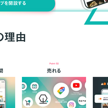
ップを開設する
の理由
Point 02
間
売れる