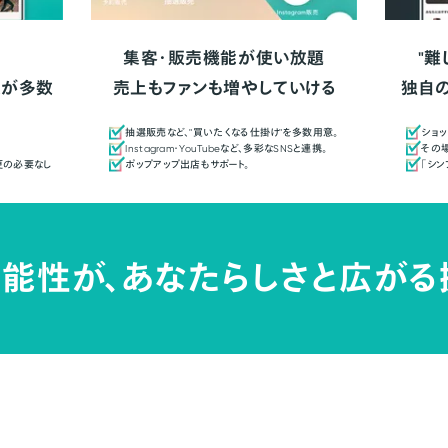
集客・販売機能が使い放題
"難
人が多数
売上もファンも増やしていける
独自
抽選販売など、"買いたくなる仕掛け"を多数用意。
ショッ
Instagram・YouTubeなど、多彩なSNSと連携。
その場
更の必要なし
ポップアップ出店もサポート。
「シ
能性が、
あなたらしさと広がる