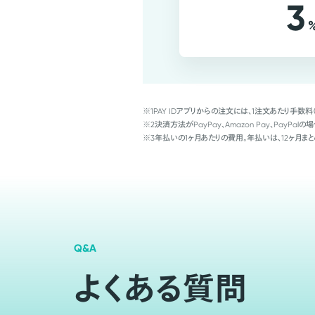
3
※1
PAY IDアプリからの注文には、1注文あたり手数料
※2
決済方法がPayPay、Amazon Pay、Pay
※3
年払いの1ヶ月あたりの費用。年払いは、12ヶ月まと
Q&A
よくある質問