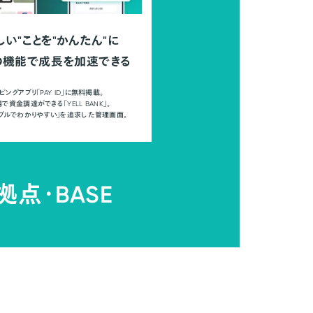
しい"ことを"かんたん"に
の機能で成長を加速できる
ピングアプリ「PAY ID」に無料掲載。
で資金調達ができる「YELL BANK」。
ンプルでわかりやすい」を追求した管理画面。
拠点・
BASE