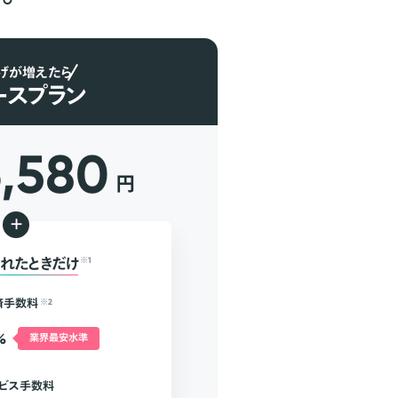
げが増えたら
ースプラン
6,580
円
+
れたときだけ
※1
済手数料
※2
%
業界最安水準
ビス手数料