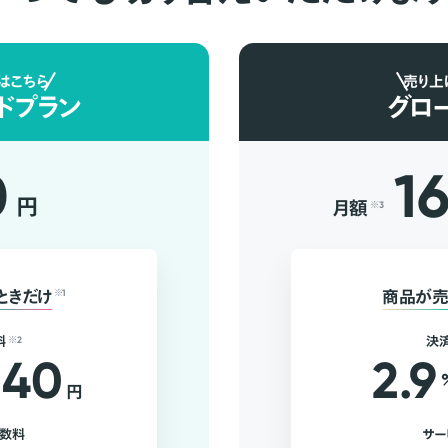
はこちら
売り上
ドプラン
グロ
0
1
円
月額
※3
ときだけ
※1
商品が売
料
※2
決
40
2.9
円
手数料
サー