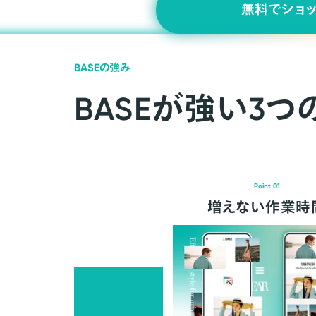
無料でショ
BASEの強み
BASEが強い3つ
Point 01
増えない作業時