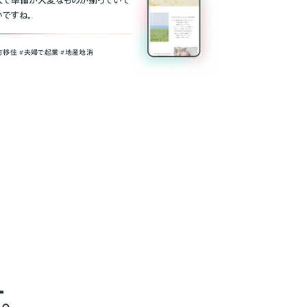
人で準備が大変なものが揃っていて
いですね。
方移住 #夫婦で起業 #地産地消
。