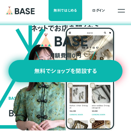
無料ではじめる
ログイン
ネ
ッ
ト
でお店を開くなら
月額費用0円
無料でショップを開設する
BASEの強み
BASEが強い3つの理由