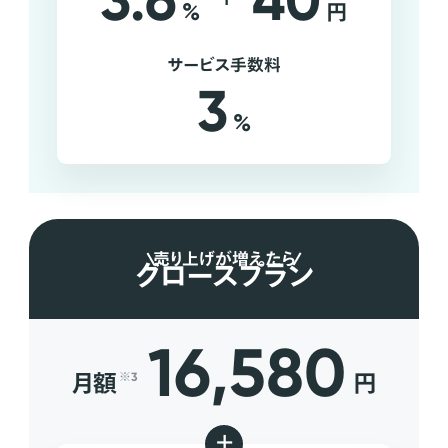
3.6
40
%
円
サービス手数料
3
%
売り上げが増えたら
グロースプラン
16,580
月額
円
※3
+