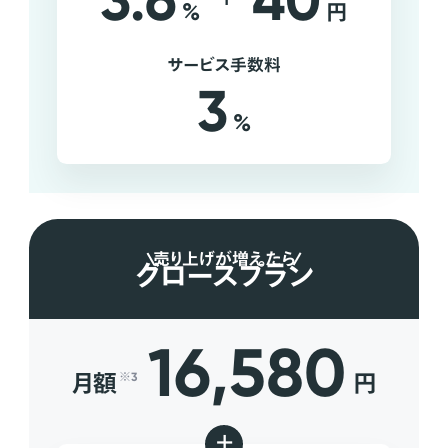
3.6
40
%
円
サービス手数料
3
%
売り上げが増えたら
グロースプラン
16,580
月額
円
※3
+