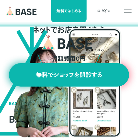
無料ではじめる
ログイン
ネ
ッ
ト
でお店を開くなら
月額費用0円
無料でショップを開設する
BASEの強み
BASEが強い3つの理由