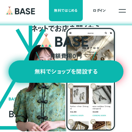
無料ではじめる
ログイン
ネ
ッ
ト
でお店を開くなら
月額費用0円
無料でショップを開設する
BASEの強み
BASEが強い3つの理由