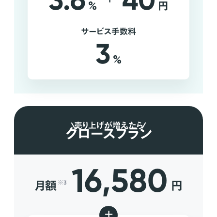
3.6
40
%
円
サービス手数料
3
%
売り上げが増えたら
グロースプラン
16,580
月額
円
※3
+