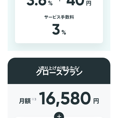
3.6
40
%
円
サービス手数料
3
%
売り上げが増えたら
グロースプラン
16,580
月額
円
※3
+