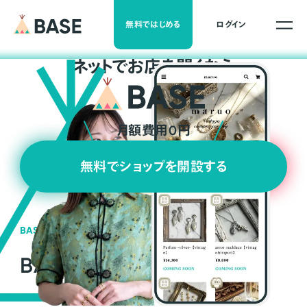
無料ではじめる
ログイン
ネ
ッ
ト
でお店を開くなら
月額費用0円
無料でショップを開設する
BASEの強み
BASEが強い3つの理由