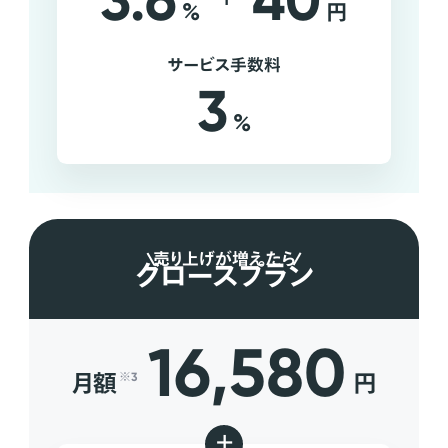
3.6
40
%
円
サービス手数料
3
%
売り上げが増えたら
グロースプラン
16,580
月額
円
※3
+