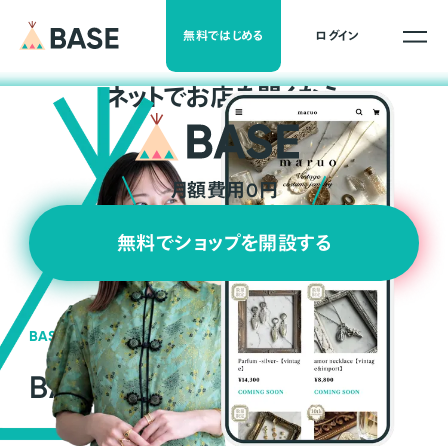
無料ではじめる
ログイン
ネ
ッ
ト
でお店を開くなら
月額費用0円
無料でショップを開設する
BASEの強み
BASEが強い3つの理由