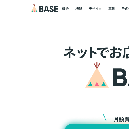
料金
機能
デザイン
事例
その
ネ
ッ
ト
でお
月額