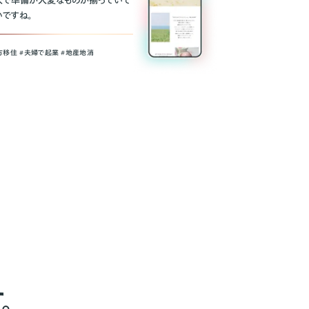
人で準備が大変なものが揃っていて
いですね。
方移住 #夫婦で起業 #地産地消
。