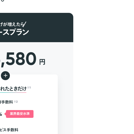
げが増えたら
ースプラン
6,580
円
+
れたときだけ
※1
済手数料
※2
%
業界最安水準
ビス手数料