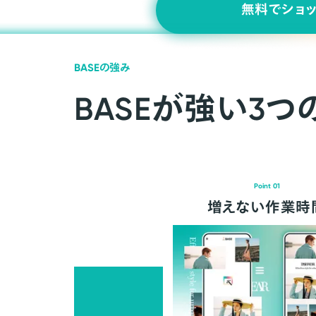
無料でショ
BASEの強み
BASEが強い3つ
Point 01
増えない作業時