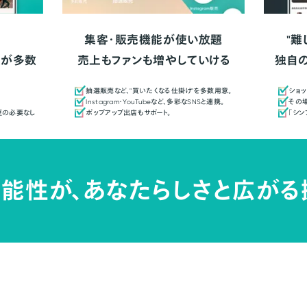
集客・販売機能が使い放題
"難
人が多数
売上もファンも増やしていける
独自
抽選販売など、"買いたくなる仕掛け"を多数用意。
ショッ
Instagram・YouTubeなど、多彩なSNSと連携。
その場
更の必要なし
ポップアップ出店もサポート。
「シ
能性が、
あなたらしさと広がる