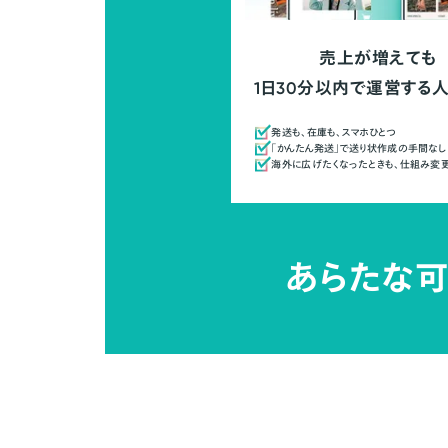
売上が増えても
1日30分以内で運営する
発送も、在庫も、スマホひとつ
「かんたん発送」で送り状作成の手間なし
海外に広げたくなったときも、仕組み変
あらたな可