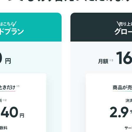
はこちら
売り上
ドプラン
グロ
0
1
円
月額
※3
ときだけ
※1
商品が売
料
※2
決
40
2.9
円
手数料
サー