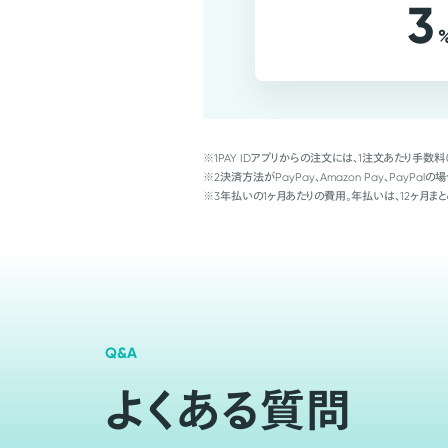
3
※1
PAY IDアプリからの注文には、1注文あたり手数料
※2
決済方法がPayPay、Amazon Pay、Pay
※3
年払いの1ヶ月あたりの費用。年払いは、12ヶ月まと
Q&A
よくある質問