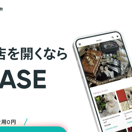
他
店を開くなら
費用0円