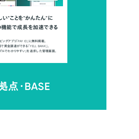
しい"ことを"かんたん"に
の機能で成長を加速できる
ピングアプリ「PAY ID」に無料掲載。
で資金調達ができる「YELL BANK」。
ンプルでわかりやすい」を追求した管理画面。
拠点・
BASE