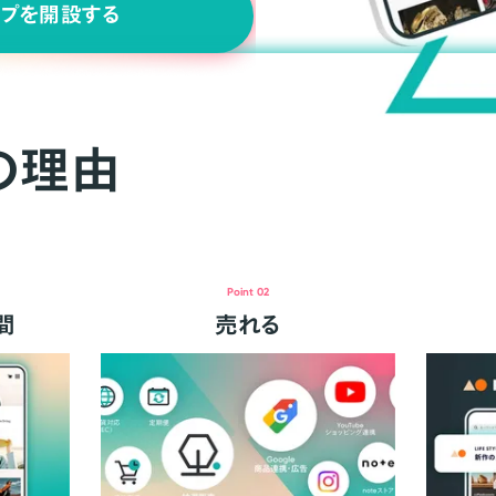
ップを開設する
の理由
Point 02
間
売れる