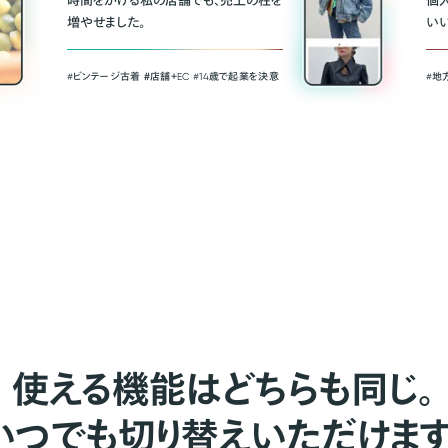
時間をかける私の店舗でも、売上の柱を
個
増やせました。
い
#ビンテージ古着 ＃店舗＋EC #14歳で起業を決意
#地
使える機能はどちらも同じ。
いつでも切り替えいただけます