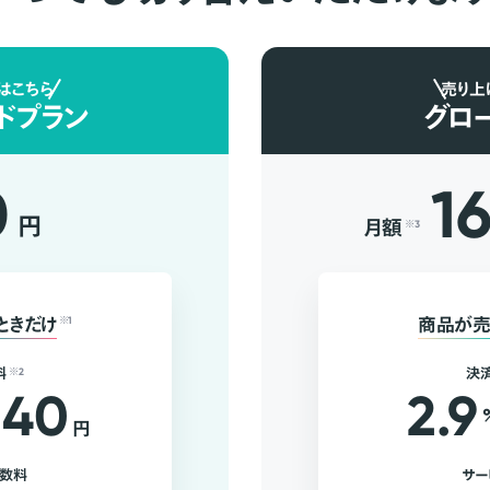
はこちら
売り上
ドプラン
グロ
0
1
円
月額
※3
ときだけ
※1
商品が売
料
※2
決
40
2.9
円
手数料
サー