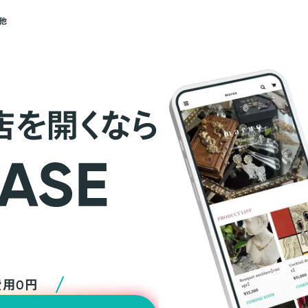
他
店を開くなら
費用0円