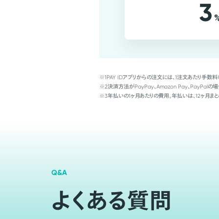
3
※1
PAY IDアプリからの注文には、1注文あたり手数料
※2
決済方法がPayPay、Amazon Pay、Pay
※3
年払いの1ヶ月あたりの費用。年払いは、12ヶ月まと
Q&A
よくある質問