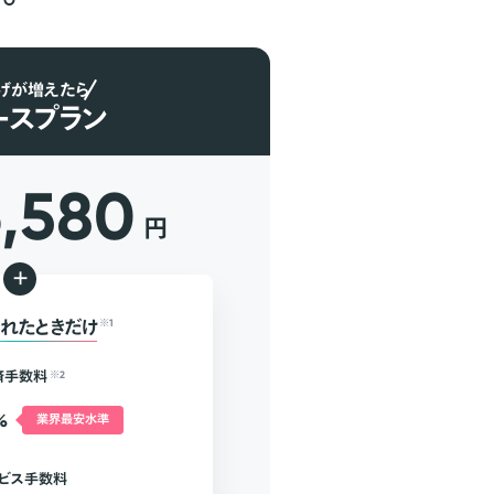
げが増えたら
ースプラン
6,580
円
+
れたときだけ
※1
済手数料
※2
%
業界最安水準
ビス手数料