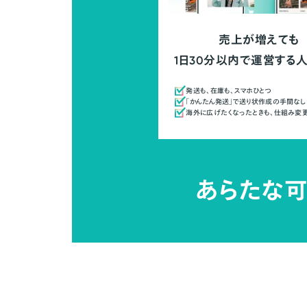
売上が増えても
1日30分以内で運営する
発送も、在庫も、スマホひとつ
「かんたん発送」で送り状作成の手間なし
海外に広げたくなったときも、仕組み変
あらたな可