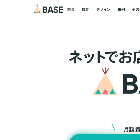
料金
機能
デザイン
事例
その
ネ
ッ
ト
でお
月額