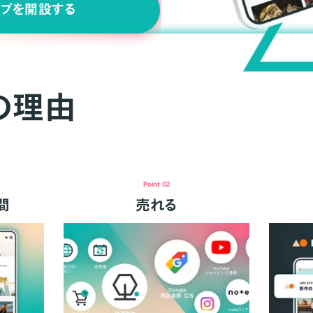
ップを開設する
の理由
Point 02
間
売れる