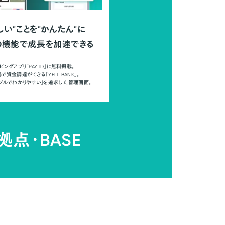
しい"ことを"かんたん"に
の機能で成長を加速できる
ピングアプリ「PAY ID」に無料掲載。
で資金調達ができる「YELL BANK」。
ンプルでわかりやすい」を追求した管理画面。
拠点・
BASE