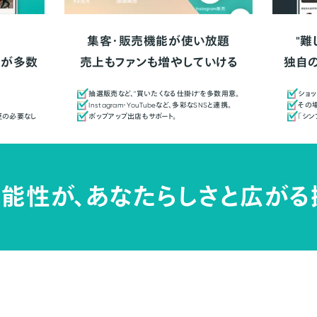
集客・販売機能が使い放題
"難
人が多数
売上もファンも増やしていける
独自
抽選販売など、"買いたくなる仕掛け"を多数用意。
ショッ
Instagram・YouTubeなど、多彩なSNSと連携。
その場
更の必要なし
ポップアップ出店もサポート。
「シ
能性が、
あなたらしさと広がる