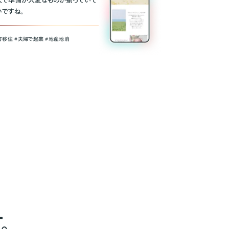
人で準備が大変なものが揃っていて
いですね。
方移住 #夫婦で起業 #地産地消
。