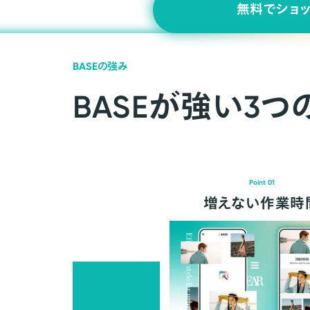
無料でショ
BASEの強み
BASEが強い3つ
Point 01
増えない作業時