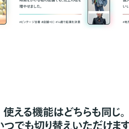
時間をかける私の店舗でも、売上の柱を
個
増やせました。
い
#ビンテージ古着 ＃店舗＋EC #14歳で起業を決意
#地
使える機能はどちらも同じ。
いつでも切り替えいただけます