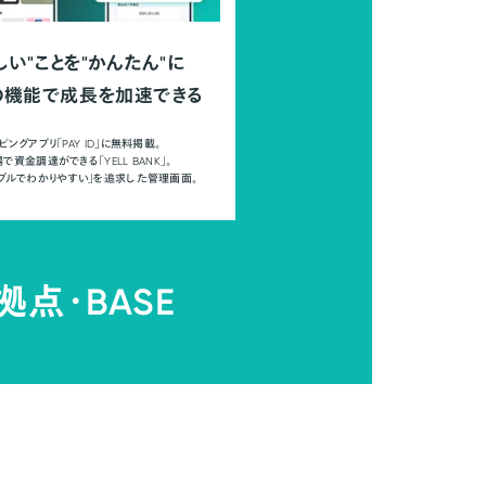
しい"ことを"かんたん"に
の機能で成長を加速できる
ピングアプリ「PAY ID」に無料掲載。
で資金調達ができる「YELL BANK」。
ンプルでわかりやすい」を追求した管理画面。
拠点・
BASE