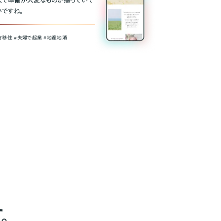
人で準備が大変なものが揃っていて
いですね。
方移住 #夫婦で起業 #地産地消
。