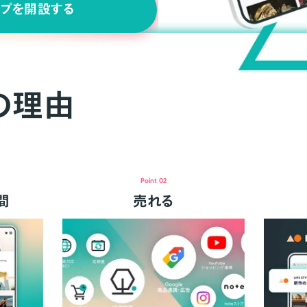
ップを開設する
の理由
Point 02
間
売れる