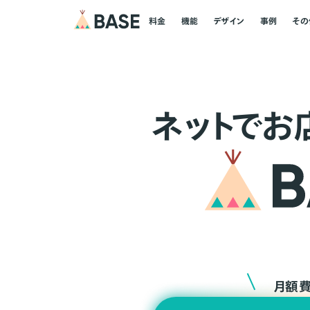
料金
機能
デザイン
事例
その
ネ
ッ
ト
でお
月額