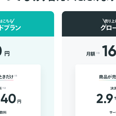
はこちら
売り上
ドプラン
グロ
0
1
円
月額
※3
ときだけ
※1
商品が売
料
※2
決
40
2.9
円
手数料
サー