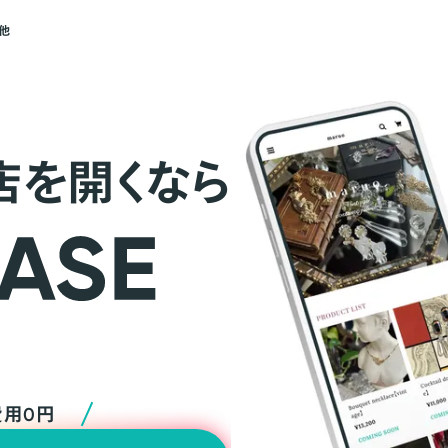
他
店を開くなら
費用0円