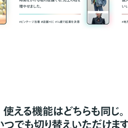
時間をかける私の店舗でも、売上の柱を
個
増やせました。
い
#ビンテージ古着 ＃店舗＋EC #14歳で起業を決意
#地
使える機能はどちらも同じ。
いつでも切り替えいただけます