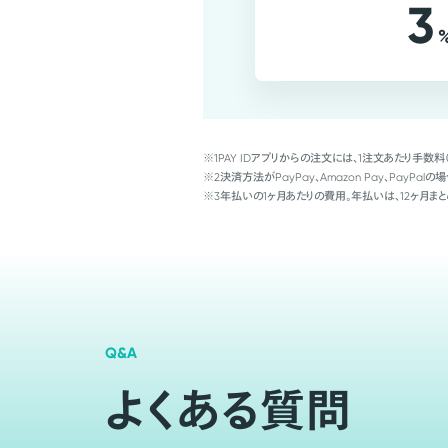
3
※1
PAY IDアプリからの注文には、1注文あたり手数料
※2
決済方法がPayPay、Amazon Pay、Pay
※3
年払いの1ヶ月あたりの費用。年払いは、12ヶ月まと
Q&A
よくある質問