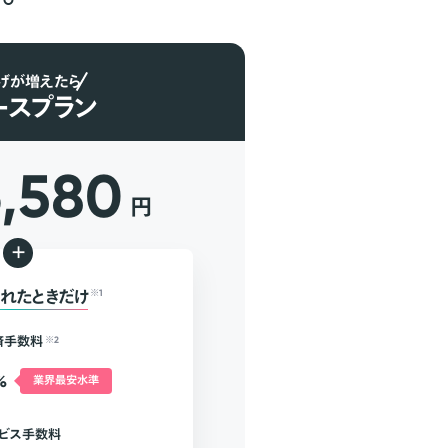
げが増えたら
ースプラン
6,580
円
+
れたときだけ
※1
済手数料
※2
%
業界最安水準
ビス手数料