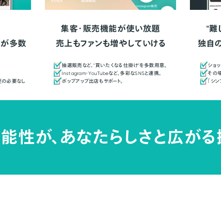
集客・販売機能が使い放題
"難
人が多数
売上もファンも増やしていける
独自
抽選販売など、"買いたくなる仕掛け"を多数用意。
ショッ
Instagram・YouTubeなど、多彩なSNSと連携。
その場
更の必要なし
ポップアップ出店もサポート。
「シ
能性が、
あなたらしさと広がる