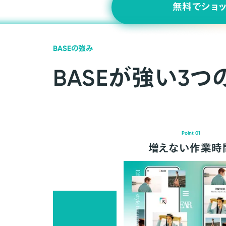
無料でショ
BASEの強み
BASEが強い3つ
Point 01
増えない作業時