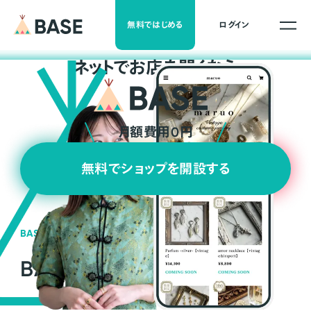
無料ではじめる
ログイン
ネ
ッ
ト
でお店を開くなら
月額費用0円
無料でショップを開設する
BASEの強み
BASEが強い3つの理由