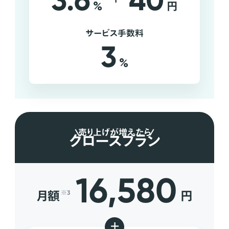
3.6
40
%
円
サービス手数料
3
%
売り上げが増えたら
グロースプラン
16,580
月額
円
※3
+