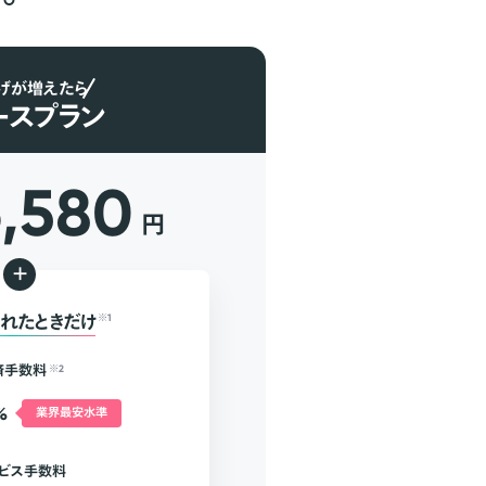
げが増えたら
ースプラン
6,580
円
+
れたときだけ
※1
済手数料
※2
%
業界最安水準
ビス手数料