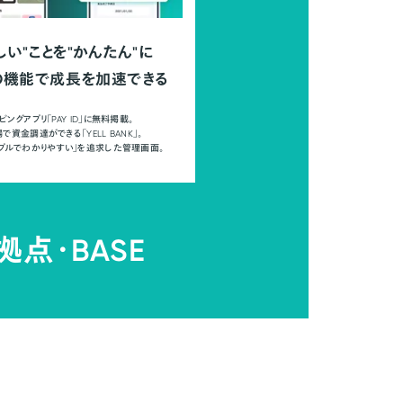
しい"ことを"かんたん"に
の機能で成長を加速できる
ピングアプリ「PAY ID」に無料掲載。
で資金調達ができる「YELL BANK」。
ンプルでわかりやすい」を追求した管理画面。
拠点・
BASE