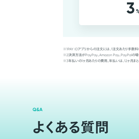
3
※1
PAY IDアプリからの注文には、1注文あたり手数料
※2
決済方法がPayPay、Amazon Pay、Pay
※3
年払いの1ヶ月あたりの費用。年払いは、12ヶ月まと
Q&A
よくある質問