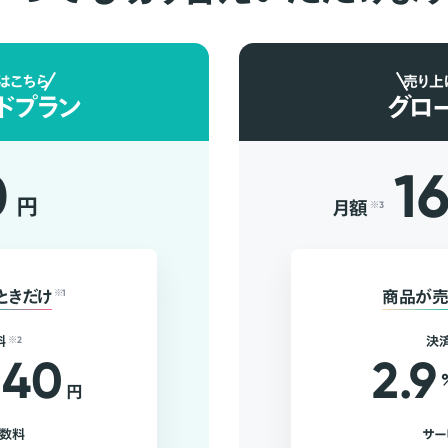
はこちら
売り上
ドプラン
グロ
0
1
円
月額
※3
ときだけ
※1
商品が売
料
※2
決
40
2.9
円
手数料
サー