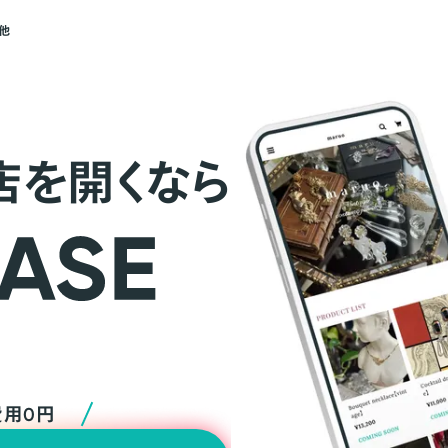
他
店を開くなら
費用0円