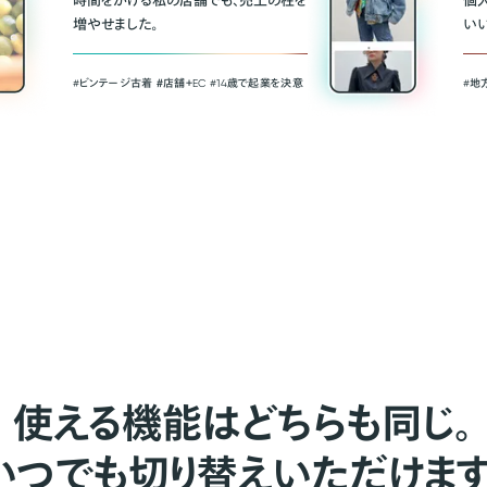
時間をかける私の店舗でも、売上の柱を
個
増やせました。
い
#ビンテージ古着 ＃店舗＋EC #14歳で起業を決意
#地
使える機能はどちらも同じ。
いつでも切り替えいただけます