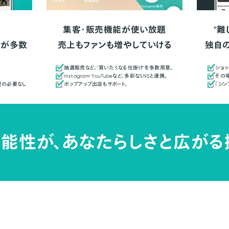
集客・販売機能が使い放題
"難
人が多数
売上もファンも増やしていける
独自
抽選販売など、"買いたくなる仕掛け"を多数用意。
ショッ
Instagram・YouTubeなど、多彩なSNSと連携。
その場
更の必要なし
ポップアップ出店もサポート。
「シ
能性が、
あなたらしさと広がる