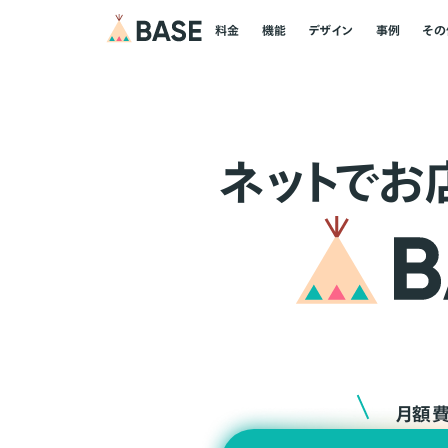
料金
機能
デザイン
事例
その
ネ
ッ
ト
でお
月額