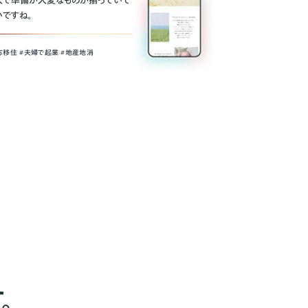
人で準備が大変なものが揃っていて
いですね。
方移住 #夫婦で起業 #地産地消
。