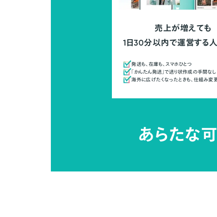
売上が増えても
1日30分以内で運営する
発送も、在庫も、スマホひとつ
「かんたん発送」で送り状作成の手間なし
海外に広げたくなったときも、仕組み変
あらたな可