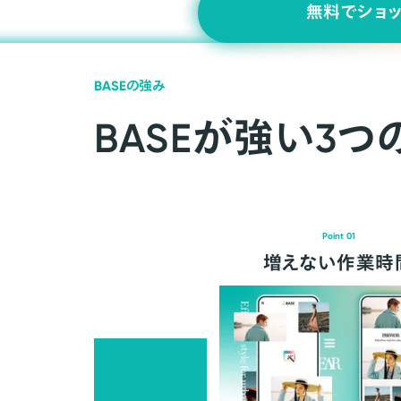
無料でショ
BASEの強み
BASEが強い3つ
Point 01
増えない作業時