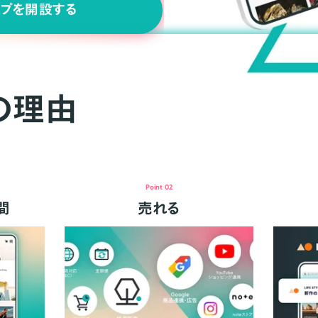
ップを開設する
の理由
Point 02
間
売れる