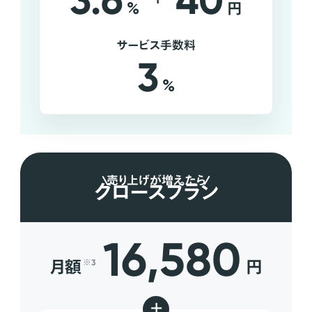
3.6
40
%
円
サービス手数料
3
%
売り上げが増えたら
グロースプラン
16,580
月額
円
※3
+