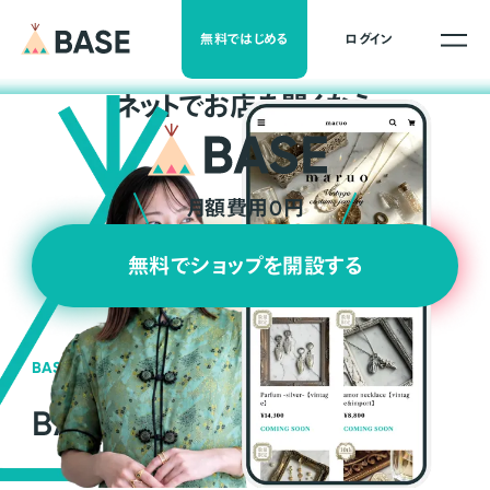
無料ではじめる
ログイン
ネ
ッ
ト
でお店を開くなら
月額費用0円
無料でショップを開設する
BASEの強み
BASEが強い3つの理由