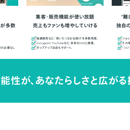
集客・販売機能が使い放題
"難
人が多数
売上もファンも増やしていける
独自
抽選販売など、"買いたくなる仕掛け"を多数用意。
ショッ
Instagram・YouTubeなど、多彩なSNSと連携。
その場
更の必要なし
ポップアップ出店もサポート。
「シ
能性が、
あなたらしさと広がる