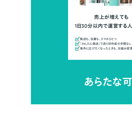
売上が増えても
1日30分以内で運営する
発送も、在庫も、スマホひとつ
「かんたん発送」で送り状作成の手間なし
海外に広げたくなったときも、仕組み変
あらたな可