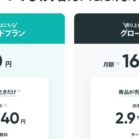
はこちら
売り上
ドプラン
グロ
0
1
円
月額
※3
ときだけ
※1
商品が売
料
※2
決
40
2.9
円
手数料
サー