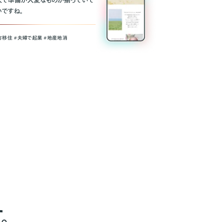
人で準備が大変なものが揃っていて
いですね。
方移住 #夫婦で起業 #地産地消
。