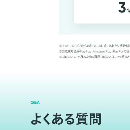
3
※1
PAY IDアプリからの注文には、1注文あたり手数料
※2
決済方法がPayPay、Amazon Pay、Pay
※3
年払いの1ヶ月あたりの費用。年払いは、12ヶ月まと
Q&A
よくある質問