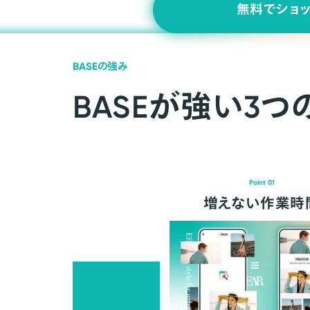
無料でショ
BASEの強み
BASEが強い3つ
Point 01
増えない作業時