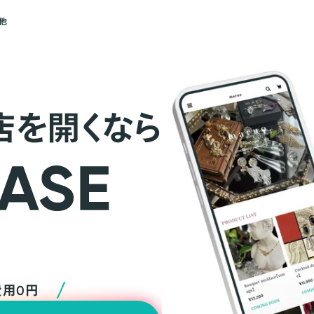
他
店を開くなら
費用0円