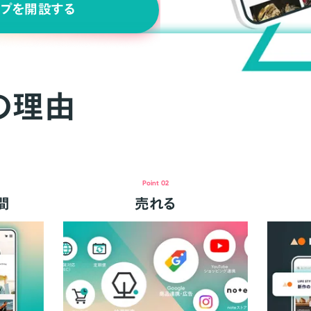
ップを開設する
の理由
Point 02
間
売れる