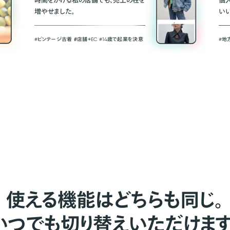
時間をかける私の店舗でも、売上の柱を
個
増やせました。
い
#ビンテージ古着 ＃店舗＋EC #14歳で起業を決意
#地
使える機能はどちらも同じ。
いつでも切り替えいただけます