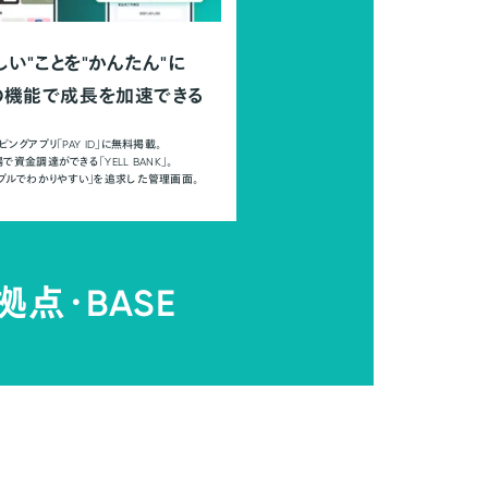
しい"ことを"かんたん"に
の機能で成長を加速できる
ピングアプリ「PAY ID」に無料掲載。
で資金調達ができる「YELL BANK」。
ンプルでわかりやすい」を追求した管理画面。
拠点・
BASE