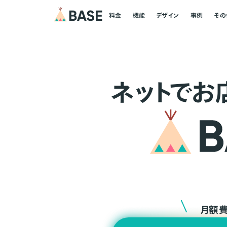
料金
機能
デザイン
事例
その
ネ
ッ
ト
でお
月額