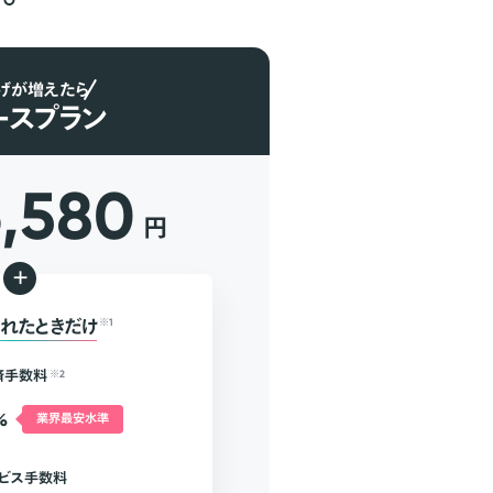
げが増えたら
ースプラン
6,580
円
+
れたときだけ
※1
済手数料
※2
%
業界最安水準
ビス手数料