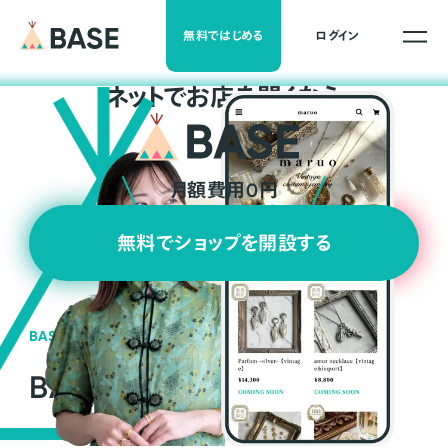
無料ではじめる
ログイン
ネ
ッ
ト
でお店を開くなら
月額費用0円
無料でショップを開設する
BASEの強み
BASEが強い3つの理由