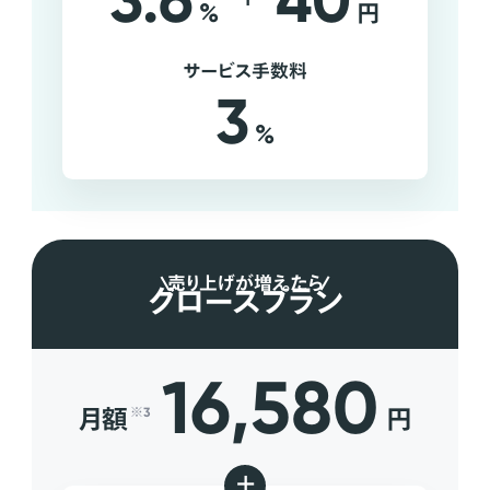
3.6
40
%
円
サービス手数料
3
%
売り上げが増えたら
グロースプラン
16,580
月額
円
※3
+