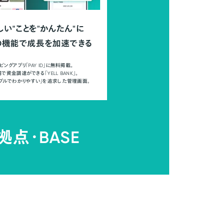
しい"ことを"かんたん"に
の機能で成長を加速できる
ピングアプリ「PAY ID」に無料掲載。
で資金調達ができる「YELL BANK」。
ンプルでわかりやすい」を追求した管理画面。
拠点・
BASE