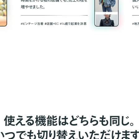
時間をかける私の店舗でも、売上の柱を
個
増やせました。
い
#ビンテージ古着 ＃店舗＋EC #14歳で起業を決意
#地
使える機能はどちらも同じ。
いつでも切り替えいただけます