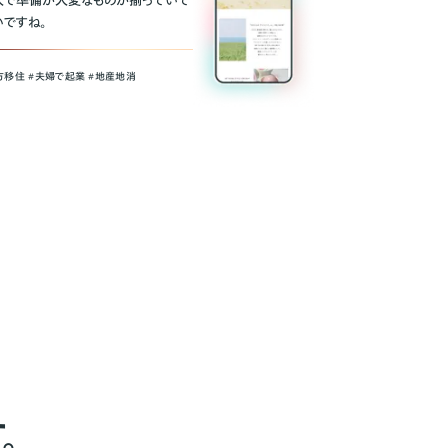
人で準備が大変なものが揃っていて
いですね。
方移住 #夫婦で起業 #地産地消
。