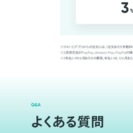
3
※1
PAY IDアプリからの注文には、1注文あたり手数料
※2
決済方法がPayPay、Amazon Pay、Pay
※3
年払いの1ヶ月あたりの費用。年払いは、12ヶ月まと
Q&A
よくある質問