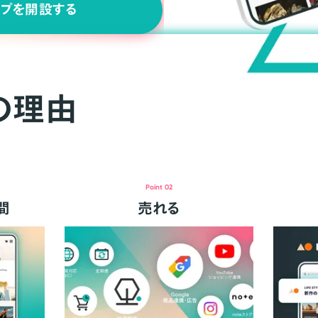
ップを開設する
の理由
Point 02
間
売れる