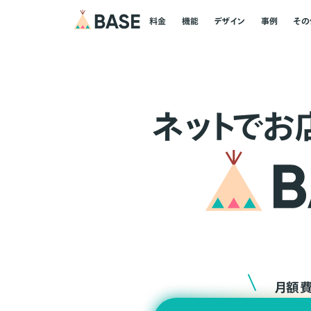
料金
機能
デザイン
事例
その
ネ
ッ
ト
でお
月額