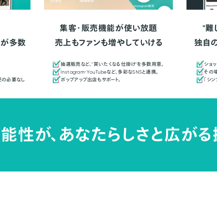
集客・販売機能が使い放題
"難
人が多数
売上もファンも増やしていける
独自
抽選販売など、"買いたくなる仕掛け"を多数用意。
ショッ
Instagram・YouTubeなど、多彩なSNSと連携。
その場
更の必要なし
ポップアップ出店もサポート。
「シ
能性が、
あなたらしさと広がる