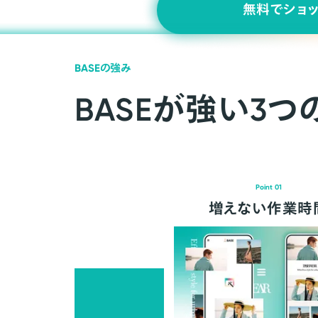
無料でショ
BASEの強み
BASEが強い3つ
Point 01
増えない作業時