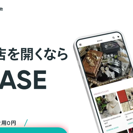
他
店を開くなら
費用0円