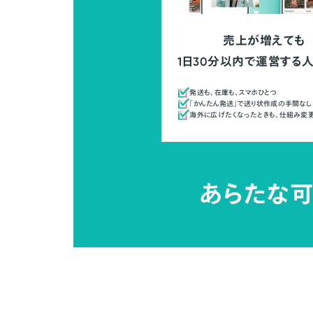
売上が増えても
1日30分以内で運営する
発送も、在庫も、スマホひとつ
「かんたん発送」で送り状作成の手間なし
海外に広げたくなったときも、仕組み変
あらたな可