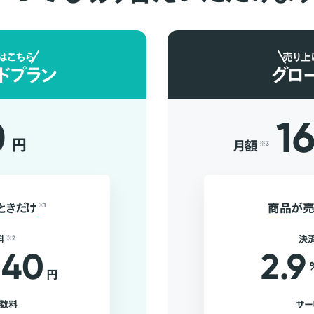
はこちら
売り上
ドプラン
グロ
0
1
円
月額
※3
ときだけ
※1
商品が売
料
※2
決
40
2.9
円
手数料
サー