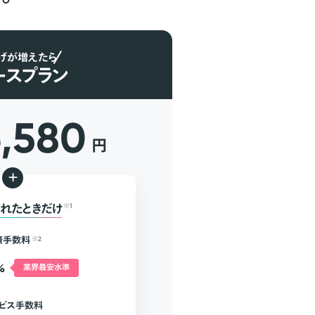
げが増えたら
ースプラン
6,580
円
+
れたときだけ
※1
済手数料
※2
%
業界最安水準
ビス手数料