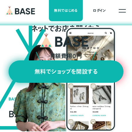
無料ではじめる
ログイン
ネ
ッ
ト
でお店を開くなら
月額費用0円
無料でショップを開設する
BASEの強み
BASEが強い3つの理由