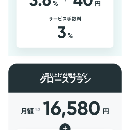
3.6
40
%
円
サービス手数料
3
%
売り上げが増えたら
グロースプラン
16,580
月額
円
※3
+