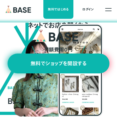
無料ではじめる
ログイン
ネ
ッ
ト
でお店を開くなら
月額費用0円
無料でショップを開設する
BASEの強み
BASEが強い3つの理由