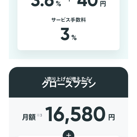
3.6
40
%
円
サービス手数料
3
%
売り上げが増えたら
グロースプラン
16,580
月額
円
※3
+