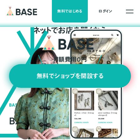
無料ではじめる
ログイン
ネ
ッ
ト
でお店を開くなら
月額費用0円
無料でショップを開設する
BASEの強み
BASEが強い3つの理由