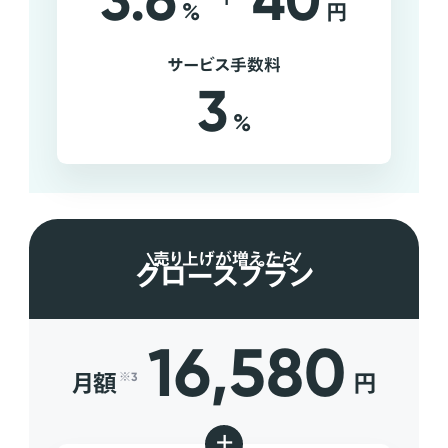
3.6
40
%
円
サービス手数料
3
%
売り上げが増えたら
グロースプラン
16,580
月額
円
※3
+