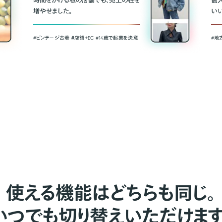
時間をかける私の店舗でも、売上の柱を
個
増やせました。
い
#ビンテージ古着 ＃店舗＋EC #14歳で起業を決意
#地
使える機能はどちらも同じ。
いつでも切り替えいただけます