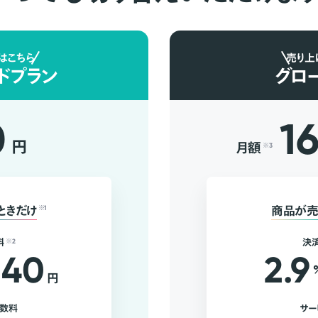
はこちら
売り上
ドプラン
グロ
0
1
円
月額
※3
ときだけ
※1
商品が売
料
※2
決
40
2.9
円
手数料
サー