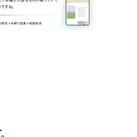
人で準備が大変なものが揃っていて
いですね。
方移住 #夫婦で起業 #地産地消
。