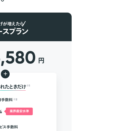
げが増えたら
ースプラン
6,580
円
+
れたときだけ
※1
済手数料
※2
%
業界最安水準
ビス手数料