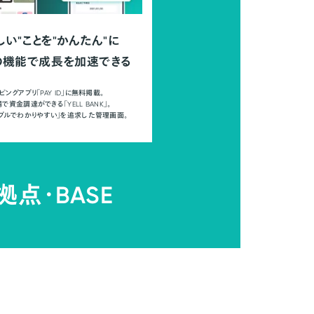
しい"ことを"かんたん"に
の機能で成長を加速できる
ピングアプリ「PAY ID」に無料掲載。
で資金調達ができる「YELL BANK」。
ンプルでわかりやすい」を追求した管理画面。
拠点・
BASE