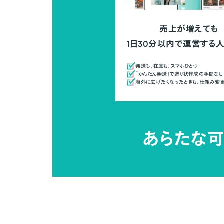
売上が増えても
1日30分以内で運営する
発送も、在庫も、スマホひとつ
「かんたん発送」で送り状作成の手間なし
海外に広げたくなったときも、仕組み変
あらたな可