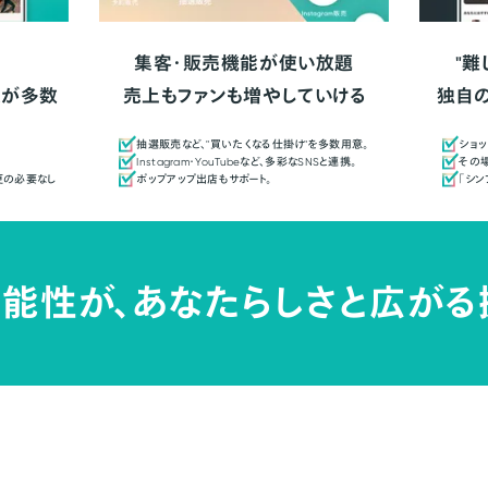
集客・販売機能が使い放題
"難
人が多数
売上もファンも増やしていける
独自
抽選販売など、"買いたくなる仕掛け"を多数用意。
ショッ
Instagram・YouTubeなど、多彩なSNSと連携。
その場
更の必要なし
ポップアップ出店もサポート。
「シ
能性が、
あなたらしさと広がる