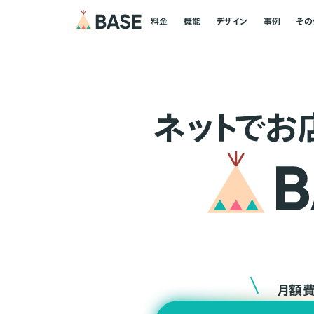
料金
機能
デザイン
事例
その
ネ
ッ
ト
でお
月額