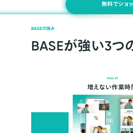
無料でショ
BASEの強み
BASEが強い3つ
Point 01
増えない作業時