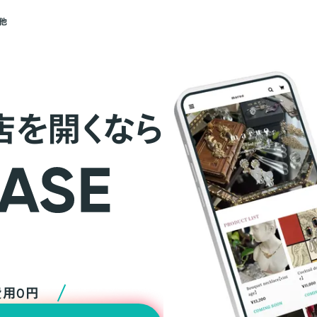
他
店を開くなら
費用0円