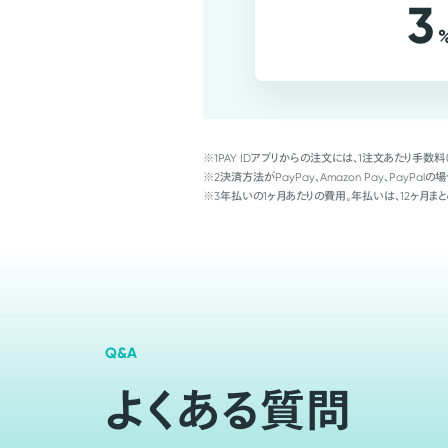
3
※1
PAY IDアプリからの注文には、1注文あたり手数料
※2
決済方法がPayPay、Amazon Pay、Pay
※3
年払いの1ヶ月あたりの費用。年払いは、12ヶ月まと
Q&A
よくある質問