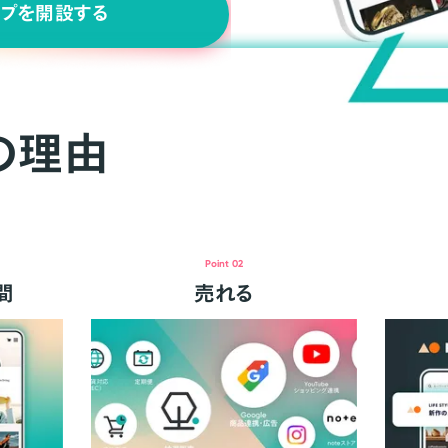
ップを開設する
の理由
Point 02
間
売れる