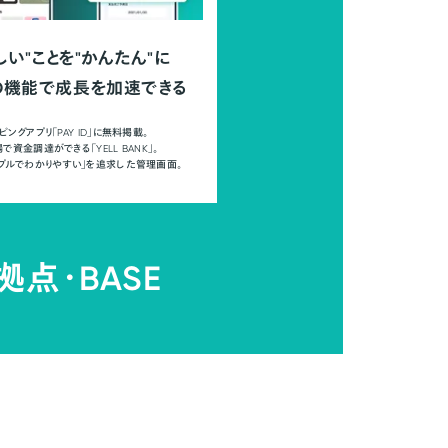
しい"ことを"かんたん"に
の機能で成長を加速できる
ピングアプリ「PAY ID」に無料掲載。
で資金調達ができる「YELL BANK」。
ンプルでわかりやすい」を追求した管理画面。
拠点・
BASE