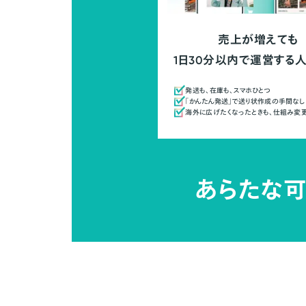
売上が増えても
1日30分以内で運営する
発送も、在庫も、スマホひとつ
「かんたん発送」で送り状作成の手間なし
海外に広げたくなったときも、仕組み変
あらたな可