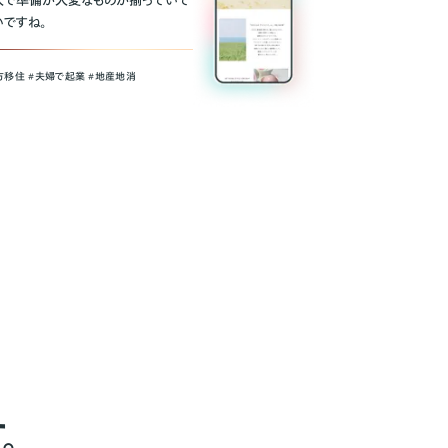
人で準備が大変なものが揃っていて
いですね。
方移住 #夫婦で起業 #地産地消
。