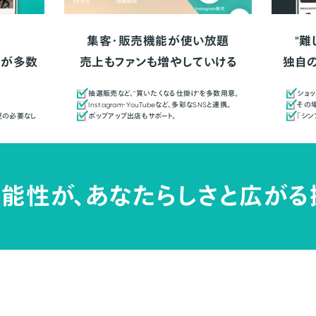
集客・販売機能が使い放題
"難
人が多数
売上もファンも増やしていける
独自
抽選販売など、"買いたくなる仕掛け"を多数用意。
ショッ
Instagram・YouTubeなど、多彩なSNSと連携。
その場
更の必要なし
ポップアップ出店もサポート。
「シ
能性が、
あなたらしさと広がる