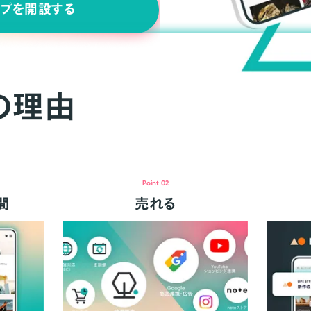
ップを開設する
の理由
Point 02
間
売れる