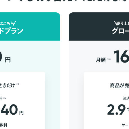
はこちら
売り上
ドプラン
グロ
0
1
円
月額
※3
ときだけ
※1
商品が売
料
※2
決
40
2.9
円
手数料
サー