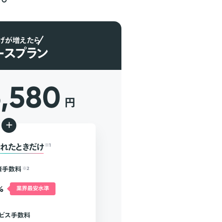
げが増えたら
ースプラン
6,580
円
+
れたときだけ
※1
済手数料
※2
%
業界最安水準
ビス手数料