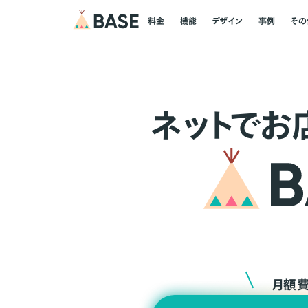
料金
機能
デザイン
事例
その
ネ
ッ
ト
でお
月額