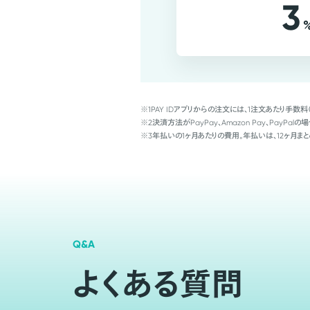
3
※1
PAY IDアプリからの注文には、1注文あたり手数料
※2
決済方法がPayPay、Amazon Pay、Pay
※3
年払いの1ヶ月あたりの費用。年払いは、12ヶ月まと
Q&A
よくある質問