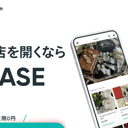
他
店を開くなら
費用0円