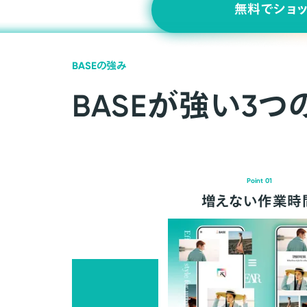
無料でショ
BASEの強み
BASEが強い3つ
Point 01
増えない作業時