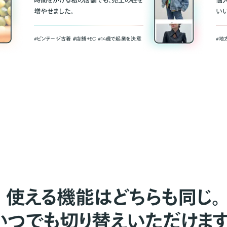
時間をかける私の店舗でも、売上の柱を
個
増やせました。
い
#ビンテージ古着 ＃店舗＋EC #14歳で起業を決意
#地
使える機能はどちらも同じ。
いつでも切り替えいただけます