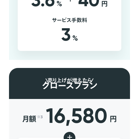
3.6
40
%
円
サービス手数料
3
%
売り上げが増えたら
グロースプラン
16,580
月額
円
※3
+