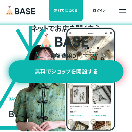
無料ではじめる
ログイン
ネ
ッ
ト
でお店を開くなら
月額費用0円
無料でショップを開設する
BASEの強み
BASEが強い3つの理由