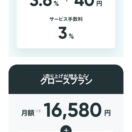
3.6
40
%
円
サービス手数料
3
%
売り上げが増えたら
グロースプラン
16,580
月額
円
※3
+