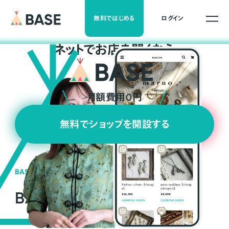
無料ではじめる
ログイン
ネ
ッ
ト
でお店を開くなら
月額費用0円
無料でショップを開設する
BASEの強み
BASEが強い3つの理由