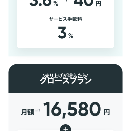
3.6
40
%
円
サービス手数料
3
%
売り上げが増えたら
グロースプラン
16,580
月額
円
※3
+