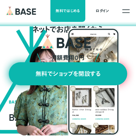
無料ではじめる
ログイン
ネ
ッ
ト
でお店を開くなら
月額費用0円
無料でショップを開設する
BASEの強み
BASEが強い3つの理由