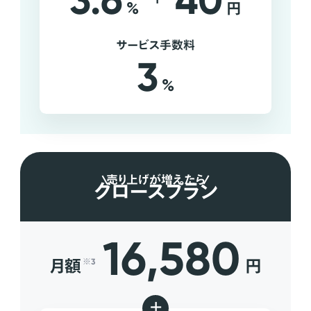
3.6
40
%
円
サービス手数料
3
%
売り上げが増えたら
グロースプラン
16,580
月額
円
※3
+