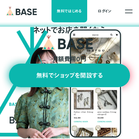
無料ではじめる
ログイン
ネ
ッ
ト
でお店を開くなら
月額費用0円
無料でショップを開設する
BASEの強み
BASEが強い3つの理由