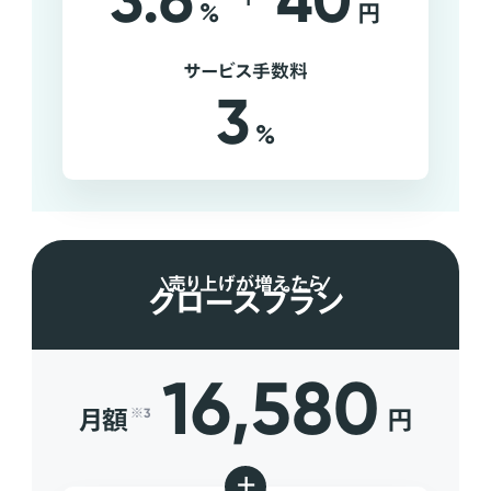
3.6
40
%
円
サービス手数料
3
%
売り上げが増えたら
グロースプラン
16,580
月額
円
※3
+