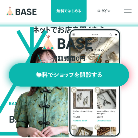
無料ではじめる
ログイン
ネ
ッ
ト
でお店を開くなら
月額費用0円
無料でショップを開設する
BASEの強み
BASEが強い3つの理由