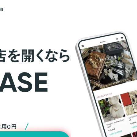
他
店を開くなら
費用0円