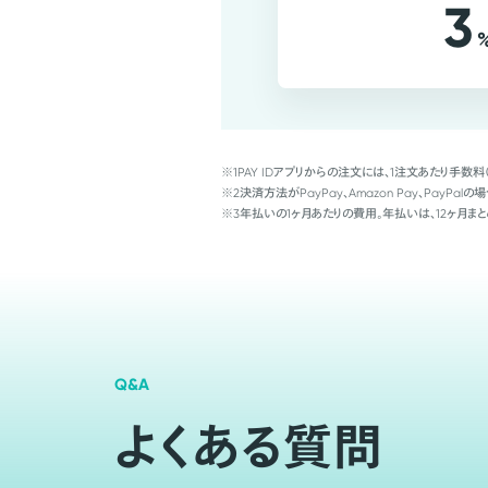
3
※1
PAY IDアプリからの注文には、1注文あたり手数料
※2
決済方法がPayPay、Amazon Pay、Pay
※3
年払いの1ヶ月あたりの費用。年払いは、12ヶ月まと
Q&A
よくある質問