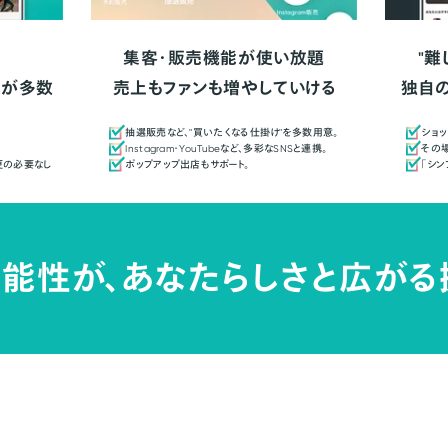
集客・販売機能が使い放題
"難
人が多数
売上もファンも増やしていける
独自
抽選販売など、"買いたくなる仕掛け"を多数用意。
ショッ
Instagram・YouTubeなど、多彩なSNSと連携。
その場
更の必要なし
ポップアップ出店もサポート。
「シ
能性が、
あなたらしさと広がる