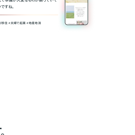
人で準備が大変なものが揃っていて
いですね。
方移住 #夫婦で起業 #地産地消
。