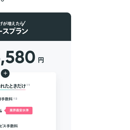
げが増えたら
ースプラン
6,580
円
+
れたときだけ
※1
済手数料
※2
%
業界最安水準
ビス手数料