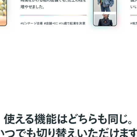
時間をかける私の店舗でも、売上の柱を
個
増やせました。
い
#ビンテージ古着 ＃店舗＋EC #14歳で起業を決意
#地
使える機能はどちらも同じ。
いつでも切り替えいただけます