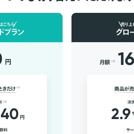
はこちら
売り上
ドプラン
グロ
0
1
円
月額
※3
ときだけ
※1
商品が売
料
※2
決
40
2.9
円
手数料
サー