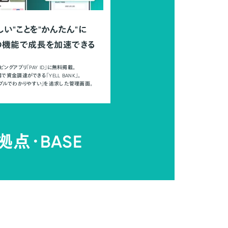
しい"ことを"かんたん"に
の機能で成長を加速できる
ピングアプリ「PAY ID」に無料掲載。
で資金調達ができる「YELL BANK」。
ンプルでわかりやすい」を追求した管理画面。
拠点・
BASE