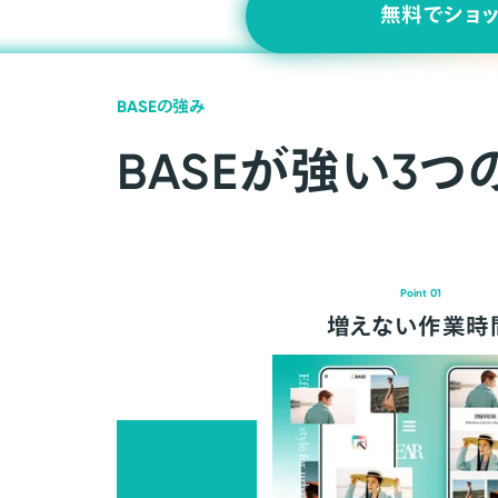
無料でショ
BASEの強み
BASEが強い3つ
Point 01
増えない作業時