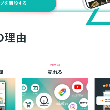
ップを開設する
の理由
Point 02
間
売れる