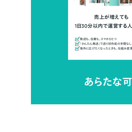
売上が増えても
1日30分以内で運営する
発送も、在庫も、スマホひとつ
「かんたん発送」で送り状作成の手間なし
海外に広げたくなったときも、仕組み変
あらたな可