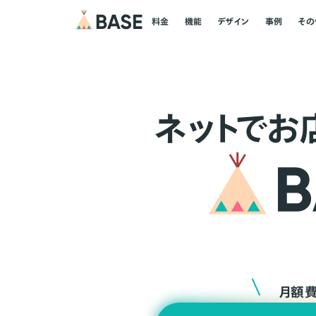
料金
機能
デザイン
事例
その
ネ
ッ
ト
でお
月額