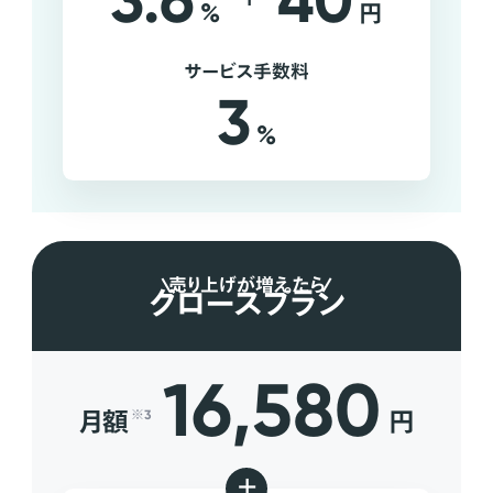
3.6
40
%
円
サービス手数料
3
%
売り上げが増えたら
グロースプラン
16,580
月額
円
※3
+