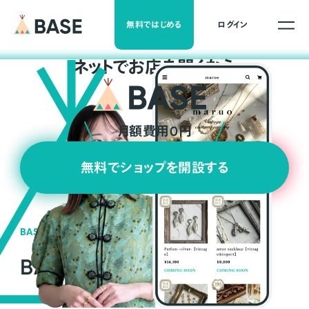
無料ではじめる
ログイン
ネ
ッ
ト
でお店を開くなら
月額費用0円
無料でショップを開設する
BASEの強み
BASEが強い3つの理由