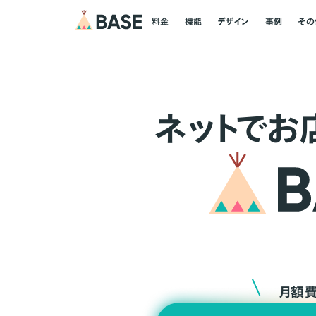
料金
機能
デザイン
事例
その
ネ
ッ
ト
でお
月額