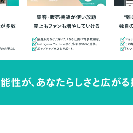
集客・販売機能が使い放題
"難
人が多数
売上もファンも増やしていける
独自
抽選販売など、"買いたくなる仕掛け"を多数用意。
ショッ
Instagram・YouTubeなど、多彩なSNSと連携。
その場
更の必要なし
ポップアップ出店もサポート。
「シ
能性が、
あなたらしさと広がる