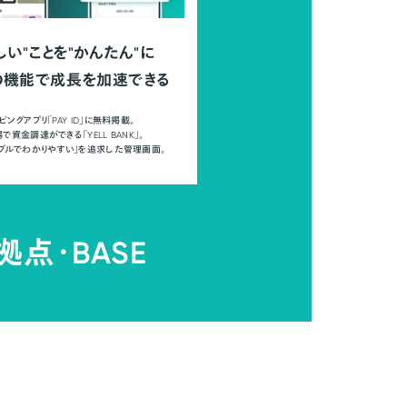
しい"ことを"かんたん"に
の機能で成長を加速できる
ピングアプリ「PAY ID」に無料掲載。
で資金調達ができる「YELL BANK」。
ンプルでわかりやすい」を追求した管理画面。
拠点・
BASE