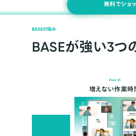
無料でショ
BASEの強み
BASEが強い3つ
Point 01
増えない作業時