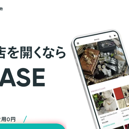
他
店を開くなら
費用0円