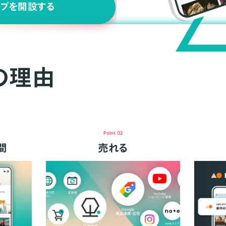
ップを開設する
の理由
Point 02
間
売れる