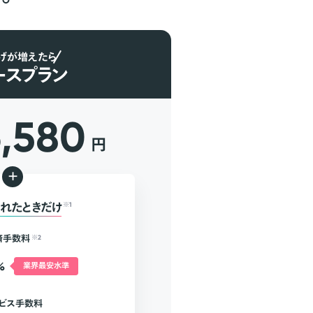
げが増えたら
ースプラン
6,580
円
+
れたときだけ
※1
済手数料
※2
%
業界最安水準
ビス手数料