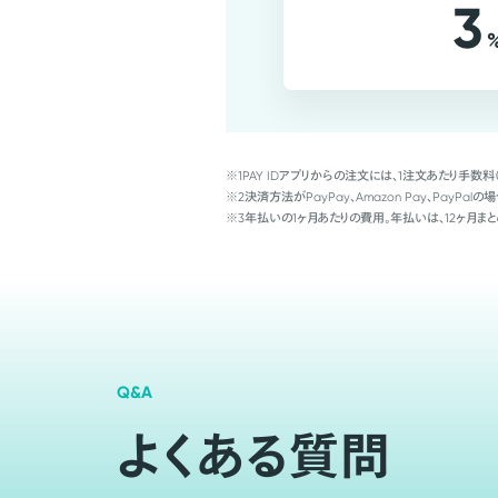
3
※1
PAY IDアプリからの注文には、1注文あたり手数料
※2
決済方法がPayPay、Amazon Pay、Pay
※3
年払いの1ヶ月あたりの費用。年払いは、12ヶ月まと
Q&A
よくある質問