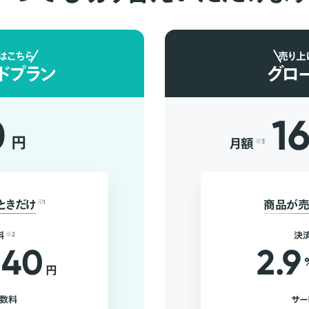
はこちら
売り上
ドプラン
グロ
0
1
円
月額
※3
ときだけ
※1
商品が売
料
※2
決
40
2.9
円
手数料
サー