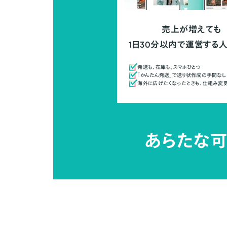
売上が増えても
1日30分以内で運営する
発送も、在庫も、スマホひとつ
「かんたん発送」で送り状作成の手間なし
海外に広げたくなったときも、仕組み変
あらたな可