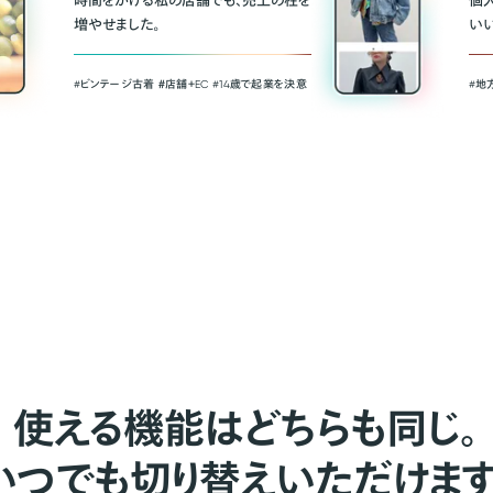
時間をかける私の店舗でも、売上の柱を
個
増やせました。
い
#ビンテージ古着 ＃店舗＋EC #14歳で起業を決意
#地
使える機能はどちらも同じ。
いつでも切り替えいただけます