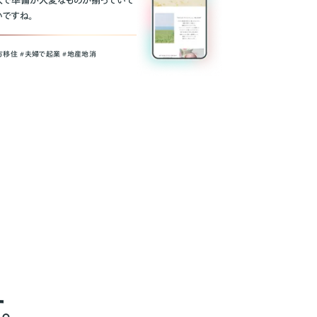
人で準備が大変なものが揃っていて
いですね。
方移住 #夫婦で起業 #地産地消
。