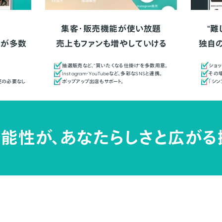
集客・販売機能が使い放題
"難
人が多数
売上もファンも増やしていける
独自
抽選販売など、"買いたくなる仕掛け"を多数用意。
ショッ
Instagram・YouTubeなど、多彩なSNSと連携。
その場
更の必要なし
ポップアップ出店もサポート。
「シ
能性が、
あなたらしさと広がる