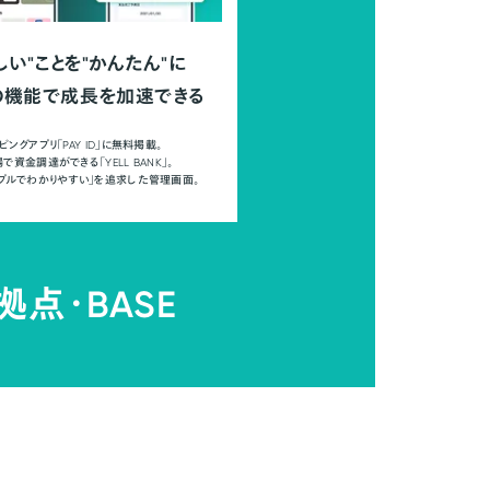
しい"ことを"かんたん"に
の機能で成長を加速できる
ピングアプリ「PAY ID」に無料掲載。
で資金調達ができる「YELL BANK」。
ンプルでわかりやすい」を追求した管理画面。
拠点・
BASE