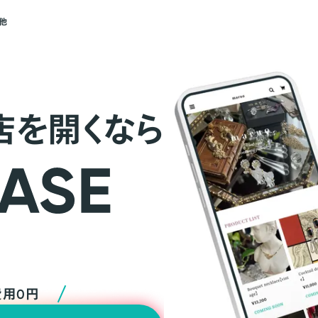
他
店を開くなら
費用0円