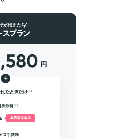
げが増えたら
ースプラン
6,580
円
+
れたときだけ
※1
済手数料
※2
%
業界最安水準
ビス手数料