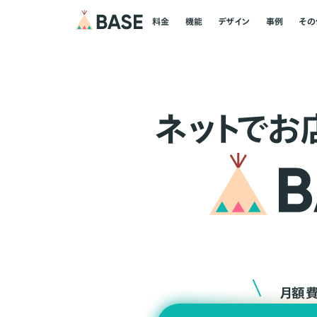
料金
機能
デザイン
事例
その
ネ
ッ
ト
でお
月額