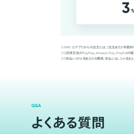
3
※1
PAY IDアプリからの注文には、1注文あたり手数料
※2
決済方法がPayPay、Amazon Pay、Pay
※3
年払いの1ヶ月あたりの費用。年払いは、12ヶ月まと
Q&A
よくある質問