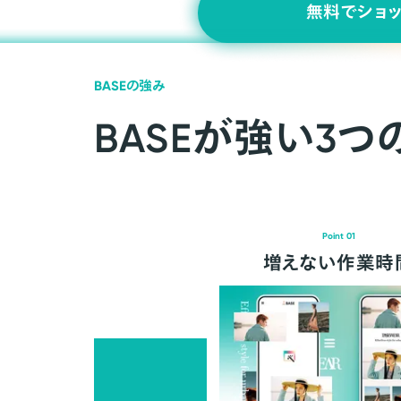
無料でショ
BASEの強み
BASEが強い3つ
Point 01
増えない作業時