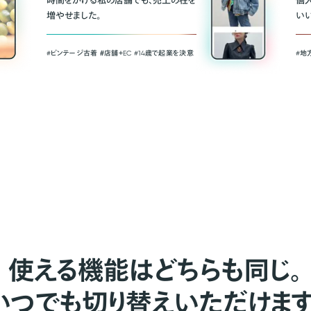
時間をかける私の店舗でも、売上の柱を
個
増やせました。
い
#ビンテージ古着 ＃店舗＋EC #14歳で起業を決意
#地
使える機能はどちらも同じ。
いつでも切り替えいただけます