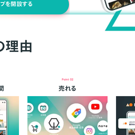
ップを開設する
の理由
Point 02
間
売れる