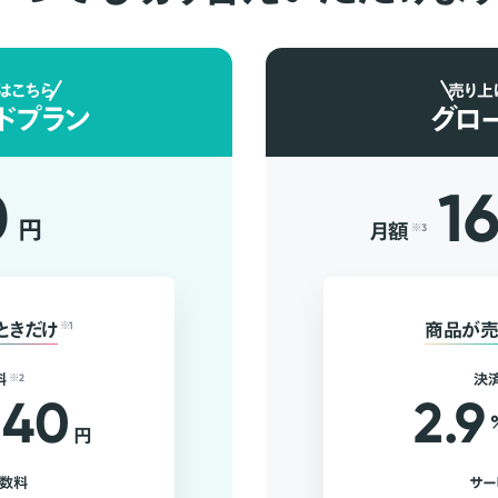
はこちら
売り上
ドプラン
グロ
0
1
円
月額
※3
ときだけ
※1
商品が売
料
※2
決
40
2.9
円
手数料
サー