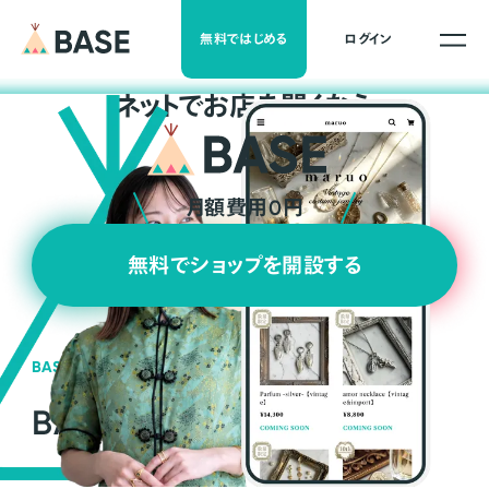
無料ではじめる
ログイン
ネ
ッ
ト
でお店を開くなら
月額費用0円
無料でショップを開設する
BASEの強み
BASEが強い3つの理由