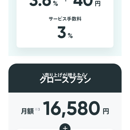
3.6
40
%
円
サービス手数料
3
%
売り上げが増えたら
グロースプラン
16,580
月額
円
※3
+